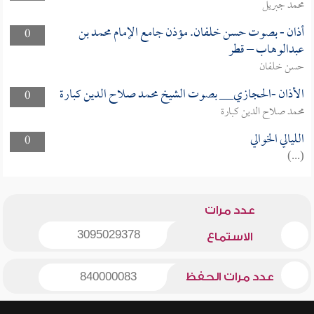
محمد جبريل
أذان - بصوت حسن خلفان. مؤذن جامع الإمام محمد بن
0
عبدالوهاب – قطر
حسن خلفان
الأذان -الحجازي__ بصوت الشيخ محمد صلاح الدين كبارة
0
محمد صلاح الدين كبارة
الليالي الخوالي
0
(...)
عدد مرات
3095029378
الاستماع
عدد مرات الحفظ
840000083