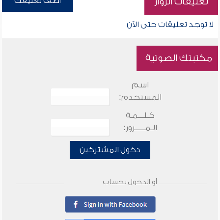
أضف تعليقك
تعليقات الزوار
لا توجد تعليقات حتى الآن
مكتبتك الصوتية
اسم
المستخدم:
كـلـــمـة
الـمـــــرور:
دخول المشتركين
أو الدخول بحساب