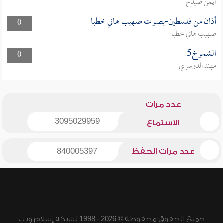
أيمن صيدح
أذان من فلسطين-بصوت صهيب هاني خطبا
0
صهيب هاني خطبا
الشموخ5
0
مهند الدوسري
عدد مرات
3095029959
الاستماع
عدد مرات الحفظ
840005397
جميع الحقوق محفوظة © 2026 - 1998 لشبكة إسلام ويب