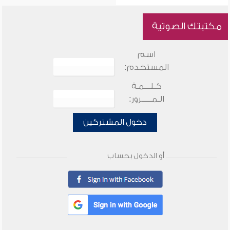
مكتبتك الصوتية
اسم
المستخدم:
كـلـــمـة
الـمـــــرور:
دخول المشتركين
أو الدخول بحساب