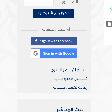
الـمـــــرور:
دخول المشتركين
أو الدخول بحساب
استرجاع الرمز السري
تسجيل عضو جديد
إعادة تفعيل حساب
البث المباشر