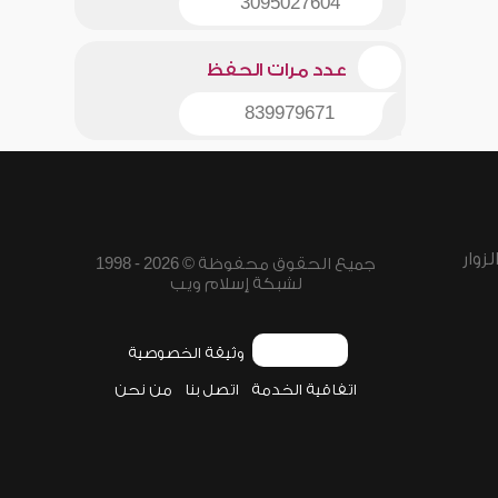
3095027604
عدد مرات الحفظ
839979671
زوار
جميع الحقوق محفوظة © 2026 - 1998
لشبكة إسلام ويب
وثيقة الخصوصية
اتفاقية الخدمة
اتصل بنا
من نحن