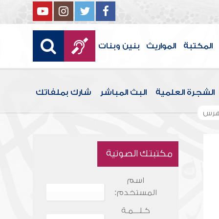
المكتبة
المواريث
بنين وبنات
الشجرة العلمية
البث المباشر
شارك بملفاتك
هرس
مكتبتك الصوتية
اسم
المستخدم:
كـلـــمـة