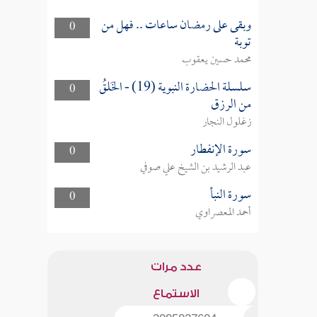
وبقى على رمضان ساعات .. فهل من
0
توبة
محمد حسين يعقوب
سلسلة الحضارة النبوية (19) - الخَلقُ
0
من الرزق
زغلول النجار
سورة الإنفطار
0
عبد الرشيد بن الشيخ علي صوفي
سورة النبأ
0
أحمد المعصراوي
عدد مرات
الاستماع