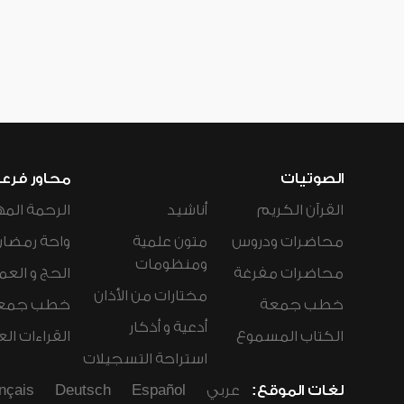
الصوتيات
محاور فرع
القرآن الكريم
أناشيد
الرحمة المه
محاضرات ودروس
متون علمية
واحة رمضان
ومنظومات
محاضرات مفرغة
الحج و العم
مختارات من الأذان
خطب جمعة
خطب جمع
أدعية و أذكار
الكتاب المسموع
القراءات ال
استراحة التسجيلات
لغات الموقع:
عربي
Español
Deutsch
nçais