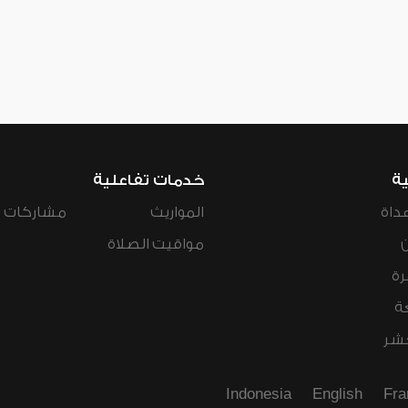
ية
خدمات تفاعلية
داة
المواريث
مشاركات ال
مواقيت الصلاة
رة
ة
عشر
Indonesia
English
Fra