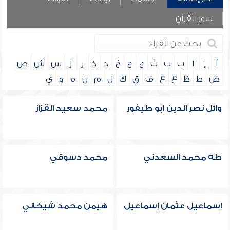
سور القرآن
أ
إ
ا
ب
ت
ث
ج
ح
خ
د
ذ
ر
ز
س
ش
ص
ض
ط
ظ
ع
غ
ف
ق
ك
ل
م
ن
ه
و
ي
وائل نصر الدين ابو طيفور
محمد سعيد القزاز
طه محمد السعدني
محمد دسوقي
إسماعيل عثمان إسماعيل
هيمن محمد شيخاني