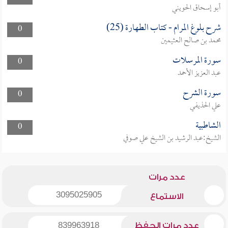
أبو إسحاق الحويني
شرح بلوغ المرام - كتاب الطهارة (25)
0
محمد بن صالح العثيمين
سورة المرسلات
0
عبد العزيز الأحمد
سورة الشرح
0
علي الحذيفي
الشاطبية
0
الشيخ:عبد الرشيد بن الشيخ علي صوفي
عدد مرات
3095025905
الاستماع
عدد مرات الحفظ
839963918