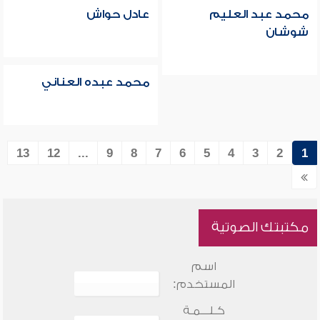
محمد عبد العليم
عادل حواش
شوشان
محمد عبده العناني
13
12
...
9
8
7
6
5
4
3
2
1
مكتبتك الصوتية
اسم
المستخدم:
كـلـــمـة