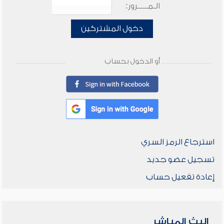
الـمـــــرور:
دخول المشتركين
أو الدخول بحساب
استرجاع الرمز السري
تسجيل عضو جديد
إعادة تفعيل حساب
البث المباشر