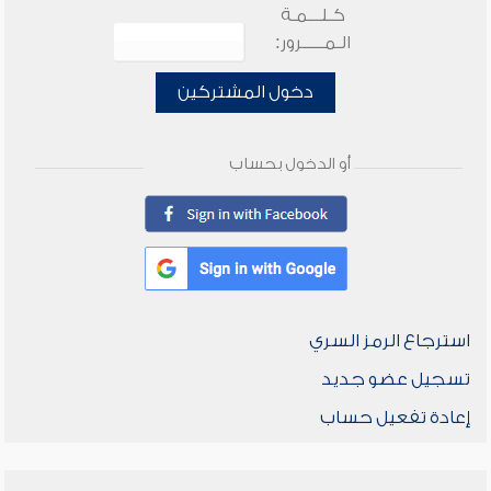
كـلـــمـة
الـمـــــرور:
دخول المشتركين
أو الدخول بحساب
استرجاع الرمز السري
تسجيل عضو جديد
إعادة تفعيل حساب