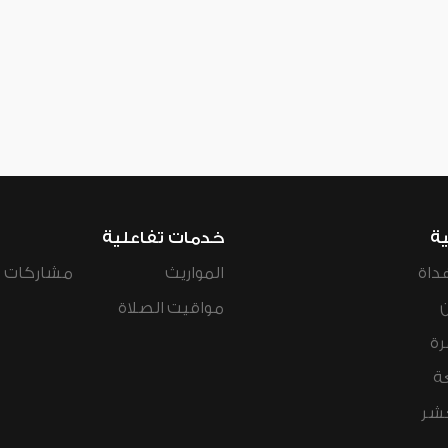
ية
خدمات تفاعلية
داة
المواريث
مشاركات ال
مواقيت الصلاة
رة
ة
عشر