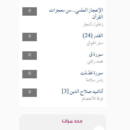
الإعجاز العلمي...من معجزات
0
القرآن
زغلول النجار
القدر (24)
0
سفر الحوالي
سورة ق
0
محمد ركابي
سورة فصّلت
0
ياسر سلامة
أناشيد صلاح الدين [3]
0
فرقة الاعتصام
عدد مرات