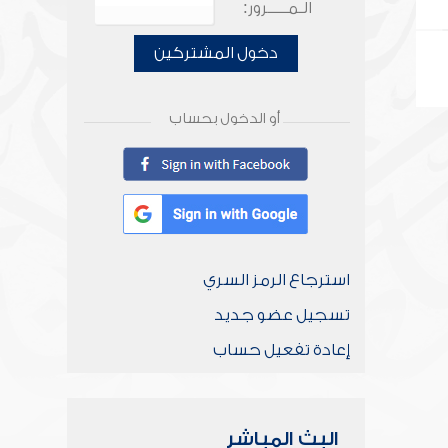
الـمـــــرور:
دخول المشتركين
أو الدخول بحساب
استرجاع الرمز السري
تسجيل عضو جديد
إعادة تفعيل حساب
البث المباشر