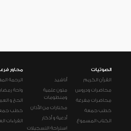
الصوتيات
محاور فرع
القرآن الكريم
أناشيد
الرحمة المه
محاضرات ودروس
متون علمية
واحة رمضان
ومنظومات
محاضرات مفرغة
الحج و العم
مختارات من الأذان
خطب جمعة
خطب جمع
أدعية و أذكار
الكتاب المسموع
القراءات ال
استراحة التسجيلات