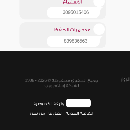
الاستماع
3095015406
عدد مرات الحفظ
839836563
زوار
جميع الحقوق محفوظة © 2026 - 1998
لشبكة إسلام ويب
وثيقة الخصوصية
اتفاقية الخدمة
اتصل بنا
من نحن