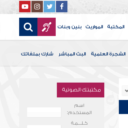
المكتبة
المواريث
بنين وبنات
الشجرة العلمية
البث المباشر
شارك بملفاتك
مكتبتك الصوتية
اسم
المستخدم:
كـلـــمـة