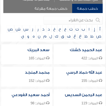
خطب جمعة
خطب جمعة مفرغة
أ
إ
ا
ب
ت
ث
ج
ح
خ
د
ذ
ر
ز
س
ش
ص
ض
ط
ظ
ع
غ
ف
ق
ك
ل
م
ن
ه
و
ي
عبد الحميد كشك
سعد البريك
المواد: 422
المواد: 165
عبد الله حماد الرسي
محمد المنجد
المواد: 155
المواد: 152
عبد الرحمن السديس
أحمد سعيد الفودعي
المواد: 119
المواد: 98