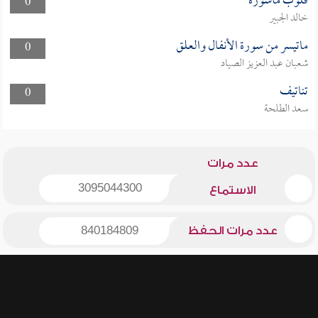
قلوب مأسورة
0
خالد الجبير
ماتيسر من سورة الأنفال والعلق
0
شعبان عبد العزيز الصياد
تناتيف
0
سعد الطلحة
عدد مرات
3095044300
الاستماع
عدد مرات الحفظ
840184809