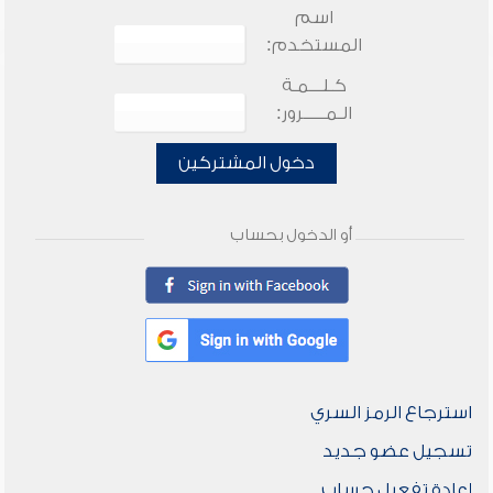
اسم
المستخدم:
كـلـــمـة
الـمـــــرور:
دخول المشتركين
أو الدخول بحساب
استرجاع الرمز السري
تسجيل عضو جديد
إعادة تفعيل حساب