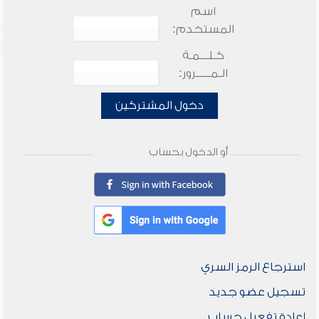
اسم
المستخدم:
كـلـــمـة
الـمـــــرور:
دخول المشتركين
أو الدخول بحساب
استرجاع الرمز السري
تسجيل عضو جديد
إعادة تفعيل حساب