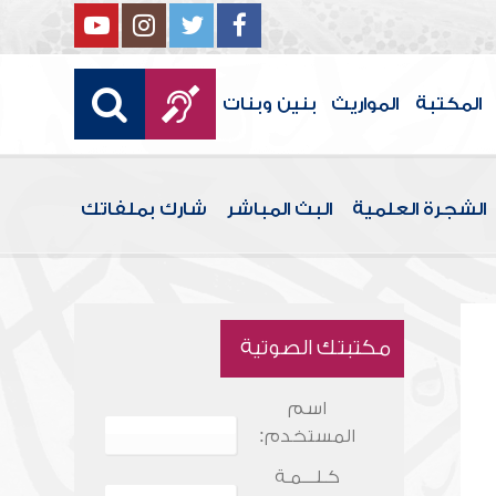
المكتبة
المواريث
بنين وبنات
الشجرة العلمية
البث المباشر
شارك بملفاتك
مكتبتك الصوتية
اسم
المستخدم:
كـلـــمـة