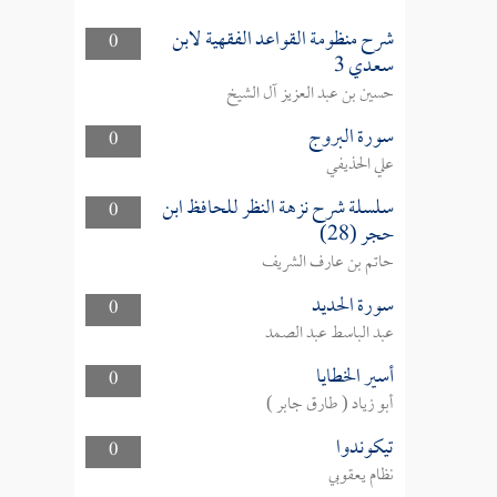
شرح منظومة القواعد الفقهية لابن
0
سعدي 3
حسين بن عبد العزيز آل الشيخ
سورة البروج
0
علي الحذيفي
سلسلة شرح نزهة النظر للحافظ ابن
0
حجر (28)
حاتم بن عارف الشريف
سورة الحديد
0
عبد الباسط عبد الصمد
أسير الخطايا
0
أبو زياد ( طارق جابر )
تيكوندوا
0
نظام يعقوبي