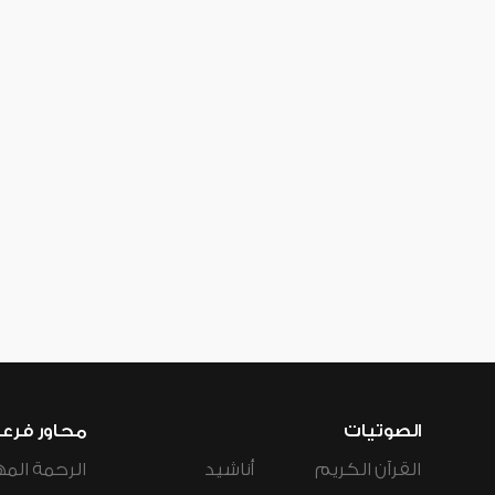
الصوتيات
محاور فرع
القرآن الكريم
أناشيد
الرحمة المه