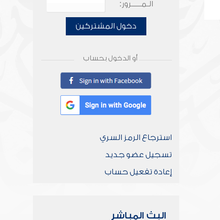
الـمـــــرور:
دخول المشتركين
أو الدخول بحساب
استرجاع الرمز السري
تسجيل عضو جديد
إعادة تفعيل حساب
البث المباشر