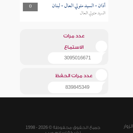
أذان - السيد متولي العال - لبنان
0
السيد متولي العال
عدد مرات
الاستماع
3095016671
عدد مرات الحفظ
839845349
زوار
جميع الحقوق محفوظة © 2026 - 1998
لشبكة إسلام ويب