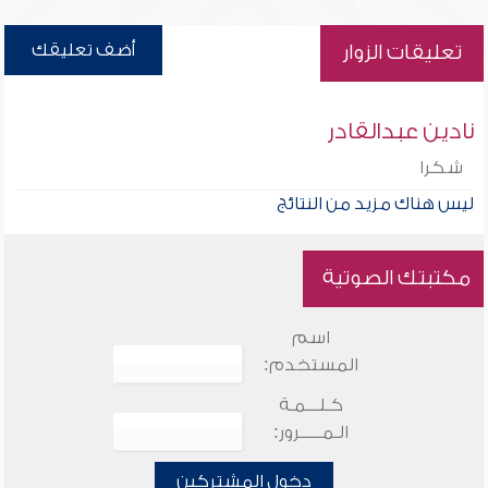
أضف تعليقك
تعليقات الزوار
نادين عبدالقادر
شكرا
ليس هناك مزيد من النتائج
مكتبتك الصوتية
اسم
المستخدم:
كـلـــمـة
الـمـــــرور:
دخول المشتركين