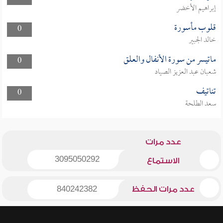
إبراهيم الأخضر
قلوب مأسورة
0
خالد الجبير
ماتيسر من سورة الأنفال والعلق
0
شعبان عبد العزيز الصياد
تناتيف
0
سعد الطلحة
عدد مرات
3095050292
الاستماع
عدد مرات الحفظ
840242382