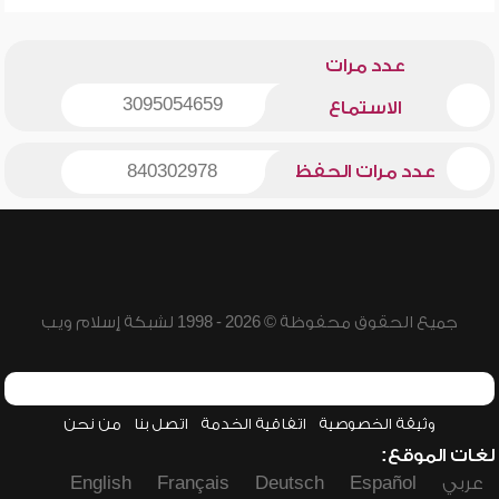
عدد مرات
3095054659
الاستماع
عدد مرات الحفظ
840302978
جميع الحقوق محفوظة © 2026 - 1998 لشبكة إسلام ويب
وثيقة الخصوصية
اتفاقية الخدمة
اتصل بنا
من نحن
لغات الموقع:
عربي
Español
Deutsch
Français
English