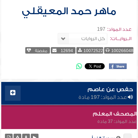
ماهر حمد المعيقلي
عدد المواد:
197
الــروايـــات:
100266048
10072522
12694
مفضلة
حفص عن عاصم
عدد المواد: 197 مادة
المصحف المعلم
عدد المواد: 37 مادة