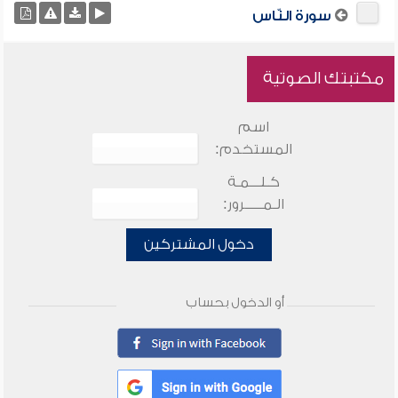
سورة النّاس
مكتبتك الصوتية
اسم
المستخدم:
كـلـــمـة
الـمـــــرور:
دخول المشتركين
أو الدخول بحساب