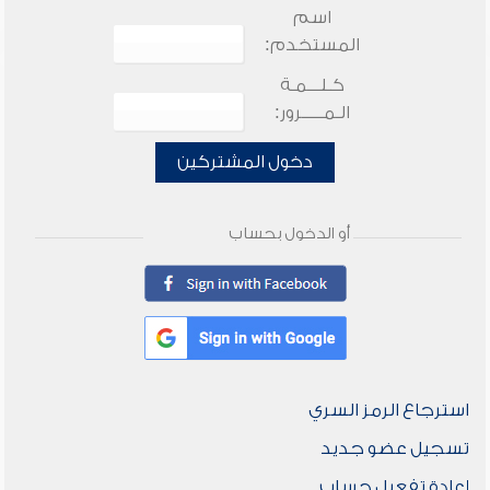
اسم
المستخدم:
كـلـــمـة
الـمـــــرور:
دخول المشتركين
أو الدخول بحساب
استرجاع الرمز السري
تسجيل عضو جديد
إعادة تفعيل حساب