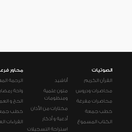
الصوتيات
محاور فرع
القرآن الكريم
أناشيد
الرحمة المه
محاضرات ودروس
متون علمية
واحة رمضان
ومنظومات
محاضرات مفرغة
الحج و العم
مختارات من الأذان
خطب جمعة
خطب جمع
أدعية و أذكار
الكتاب المسموع
القراءات ال
استراحة التسجيلات