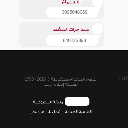
الاستماع
3095048069
عدد مرات الحفظ
840223398
زوار
جميع الحقوق محفوظة © 2026 - 1998
لشبكة إسلام ويب
وثيقة الخصوصية
اتفاقية الخدمة
اتصل بنا
من نحن