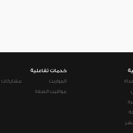
ية
خدمات تفاعلية
داة
المواريث
مشاركات ال
مواقيت الصلاة
رة
ة
عشر