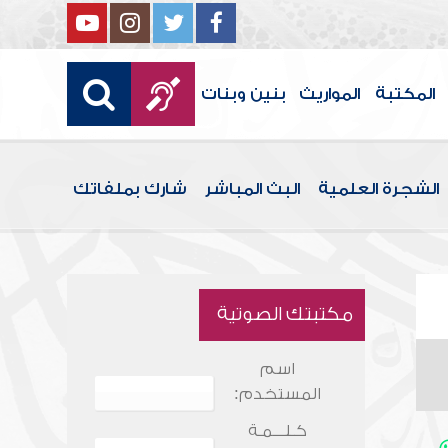
المكتبة
المواريث
بنين وبنات
الشجرة العلمية
البث المباشر
شارك بملفاتك
مكتبتك الصوتية
اسم
المستخدم:
كـلـــمـة