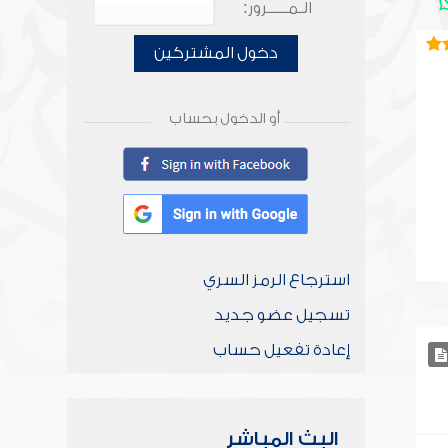
الـمـــــرور:
دخول المشتركين
أو الدخول بحساب
استرجاع الرمز السري
تسجيل عضو جديد
إعادة تفعيل حساب
البث المباشر