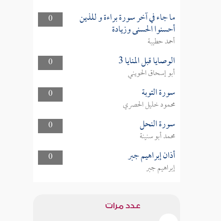
ما جاء في آخر سورة براءة و للذين
0
أحسنوا الحسنى وزيادة
أحمد حطيبة
الوصايا قبل المنايا 3
0
أبو إسحاق الحويني
سورة التوبة
0
محمود خليل الحصري
سورة النحل
0
محمد أبو سنينة
أذان إبراهيم جبر
0
إبراهيم جبر
عدد مرات