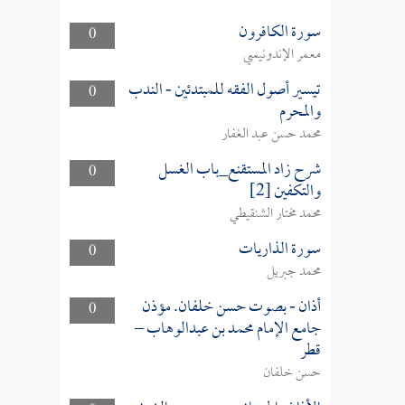
سورة الكافرون
0
معمر الإندونيسي
تيسير أصول الفقه للمبتدئين - الندب
0
والمحرم
محمد حسن عبد الغفار
شرح زاد المستقنع_باب الغسل
0
والتكفين [2]
محمد مختار الشنقيطي
سورة الذاريات
0
محمد جبريل
أذان - بصوت حسن خلفان. مؤذن
0
جامع الإمام محمد بن عبدالوهاب –
قطر
حسن خلفان