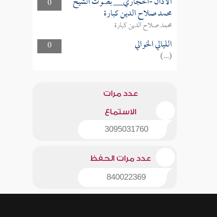
الأذان -الحجازي__ بصوت الشيخ
0
محمد صلاح الدين كبارة
محمد صلاح الدين كبارة
الليالي الخوالي
0
(...)
عدد مرات
الاستماع
3095031760
عدد مرات الحفظ
840022369