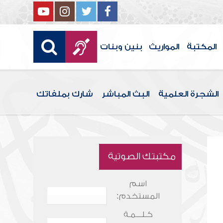
المكتبة
المواريث
بنين وبنات
الشجرة العلمية
البث المباشر
شارك بملفاتك
مكتبتك الصوتية
اسم
المستخدم:
كـلـــمـة