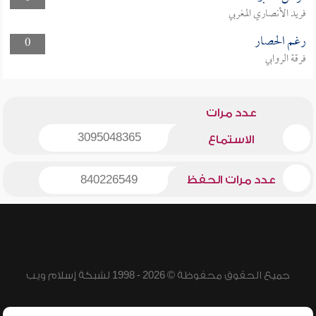
فريد الأنصاري المغربي
رغم الحصار
0
فرقة الروابي
عدد مرات
3095048365
الاستماع
عدد مرات الحفظ
840226549
جميع الحقوق محفوظة © 2026 - 1998 لشبكة إسلام ويب