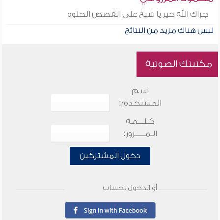
جزاك الله خير يا شيخ على القصص الحلوة
ليس هناك مزيد من النتائج
مكتبتك الصوتية
اسم
المستخدم:
كـلـــمـة
الـمـــــرور:
دخول المشتركين
أو الدخول بحساب