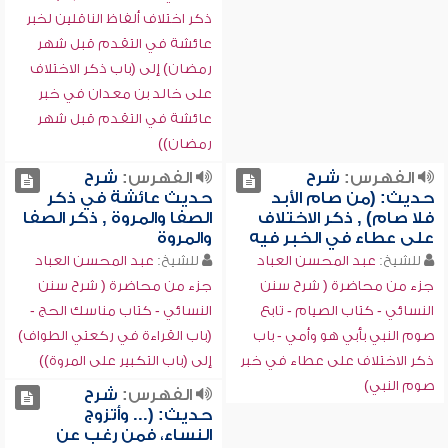
ذكر اختلاف ألفاظ الناقلين لخبر
عائشة في التقدم قبل شهر
رمضان) إلى (باب ذكر الاختلاف
على خالد بن معدان في خبر
عائشة في التقدم قبل شهر
رمضان))
الفهرس:
شرح
الفهرس:
شرح
حديث: (من صام الأبد
حديث عائشة في ذكر
فلا صام) , ذكر الاختلاف
الصفا والمروة , ذكر الصفا
على عطاء في الخبر فيه
والمروة
للشيخ:
عبد المحسن العباد
للشيخ:
عبد المحسن العباد
جزء من محاضرة ( شرح سنن
جزء من محاضرة ( شرح سنن
النسائي - كتاب الصيام - تابع
النسائي - كتاب مناسك الحج -
صوم النبي بأبي هو وأمي - باب
(باب القراءة في ركعتي الطواف)
ذكر الاختلاف على عطاء في خبر
إلى (باب التكبير على المروة))
صوم النبي)
الفهرس:
شرح
حديث: (... وأتزوج
النساء، فمن رغب عن