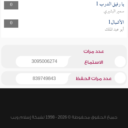
يا رفيق الدرب 1
0
سمير البشيري
الأشبال1
0
أبو عبد الملك
عدد مرات
3095006274
الاستماع
عدد مرات الحفظ
839749843
جميع الحقوق محفوظة © 2026 - 1998 لشبكة إسلام ويب