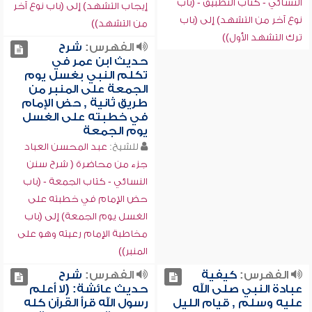
النسائي - كتاب التطبيق - (باب
إيجاب التشهد) إلى (باب نوع آخر
نوع آخر من التشهد) إلى (باب
من التشهد))
ترك التشهد الأول))
الفهرس:
شرح
حديث ابن عمر في
تكلم النبي بغسل يوم
الجمعة على المنبر من
طريق ثانية , حض الإمام
في خطبته على الغسل
يوم الجمعة
للشيخ:
عبد المحسن العباد
جزء من محاضرة ( شرح سنن
النسائي - كتاب الجمعة - (باب
حض الإمام في خطبته على
الغسل يوم الجمعة) إلى (باب
مخاطبة الإمام رعيته وهو على
المنبر))
الفهرس:
كيفية
الفهرس:
شرح
عبادة النبي صلى الله
حديث عائشة: (لا أعلم
عليه وسلم , قيام الليل
رسول الله قرأ القرآن كله