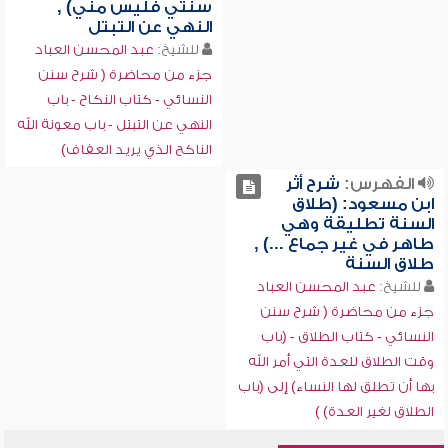
سنتي فليس مني) ,
النهي عن التبتل
للشيخ:
عبد المحسن العباد
جزء من محاضرة ( شرح سنن
النسائي - كتاب النكاح - باب
النهي عن التبتل - باب معونة الله
الناكح الذي يريد العفاف)
الفهرس:
شرح أثر
ابن مسعود: (طلاق
السنة تطليقة وهي
طاهر في غير جماع ...) ,
طلاق السنة
للشيخ:
عبد المحسن العباد
جزء من محاضرة ( شرح سنن
النسائي - كتاب الطلاق - (باب
وقت الطلاق للعدة التي أمر الله
بها أن تطلق لها النساء) إلى (باب
الطلاق لغير العدة) )