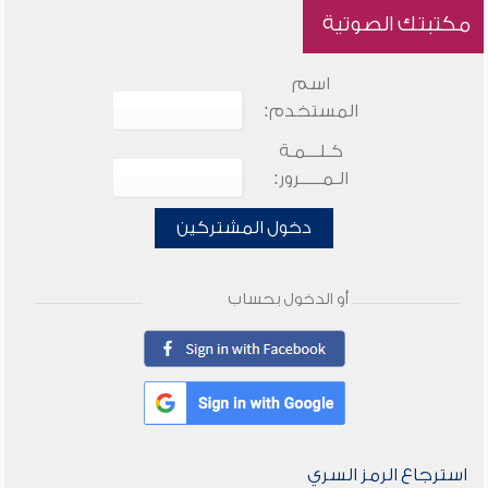
مكتبتك الصوتية
اسم
المستخدم:
كـلـــمـة
الـمـــــرور:
دخول المشتركين
أو الدخول بحساب
استرجاع الرمز السري