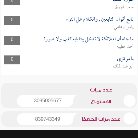
0
ماجد فاروق
تابع أقوال التابعين , والكلام على النوء
0
ياسر برهامي
ما جاء أن الملائكة لا تدخل بيتا فيه كلب ولا صورة
0
أحمد حطيبة
يا مركزي
0
أبو عبد الملك
عدد مرات
3095005677
الاستماع
عدد مرات الحفظ
839743349