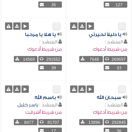
35
127
يا دليلاً لحيرتي
يا هلا يا مرحبا
المنشد :
المنشد :
من شريط أدعوك
من شريط أدعوك
14569
291552
7648
269697
39
33
سبحان الله
باسم الله
المنشد :
المنشد :
ياسر خليل
من شريط أدعوك
من شريط أشرقت
8477
81707
13896
292845
17
36