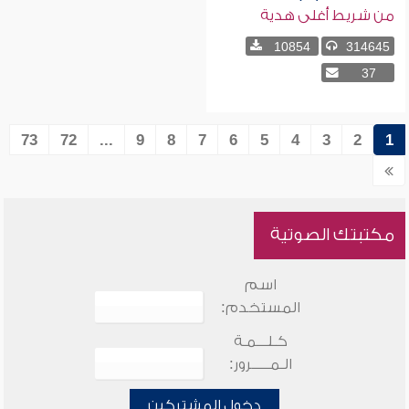
من شريط أغلى هدية
10854
314645
37
73
72
...
9
8
7
6
5
4
3
2
1
مكتبتك الصوتية
اسم
المستخدم:
كـلـــمـة
الـمـــــرور:
دخول المشتركين