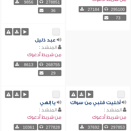
9856
278851
27184
295100
36
73
عبد ذليل
المنشد :
من شريط أدعوك
8613
268755
29
أخليت قلبي من سواك
يا إلهي
المنشد :
المنشد :
من شريط أدعوك
من شريط أدعوك
10361
277828
37692
297853