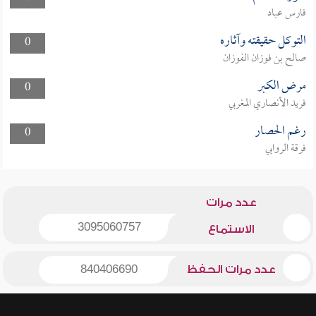
فارس عباد
التوكل حقيقته وآثاره
0
صالح بن فوزان الفوزان
مرض الكبر
0
فريد الأنصاري المغربي
رغم الحصار
0
فرقة الروابي
عدد مرات
3095060757
الاستماع
عدد مرات الحفظ
840406690