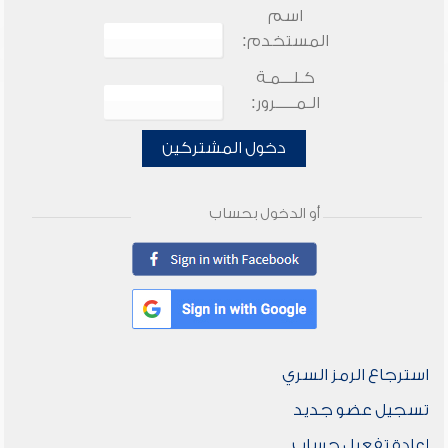
اسم
المستخدم:
كـلـــمـة
الـمـــــرور:
دخول المشتركين
أو الدخول بحساب
استرجاع الرمز السري
تسجيل عضو جديد
إعادة تفعيل حساب