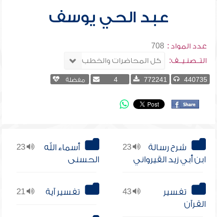
عبد الحي يوسف
عدد المواد :
708
التــصنـيــف:
440735
772241
4
مفضلة
شرح رسالة
23
أسماء الله
23
ابن أبي زيد القيرواني
الحسنى
تفسير
43
تفسير آية
21
القرآن