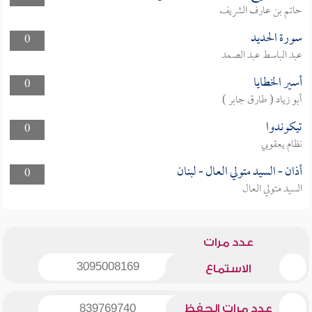
حاتم بن عارف الشريف
سورة الحديد
0
عبد الباسط عبد الصمد
أسير الخطايا
0
أبو زياد ( طارق جابر )
تيكوندوا
0
نظام يعقوبي
أذان - السيد متولي العال - لبنان
0
السيد متولي العال
عدد مرات
3095008169
الاستماع
عدد مرات الحفظ
839769740