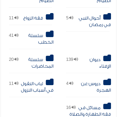
الصيام
الصيام
أحوال النبي
5
فقه الزواج
11
في رمضان
سلسلة
41
الخطب
ديوان
139
سلسلة
20
الإفتاء
المحاضرات
دروس عن
4
لباب النقول
11
الهجرة
في أسباب النزول
مسائل في
16
فقه الطهارة والصلاة