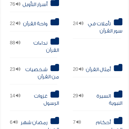
أسرار التأويل
76
تأملات في
24
واحة القرآن
22
سور القرآن
نداءات
88
القرآن
أمثال القرآن
20
شخصيات
23
من القرآن
السيرة
29
غزوات
14
النبوية
الرسول
أحكام
7
رمضان شهر
6