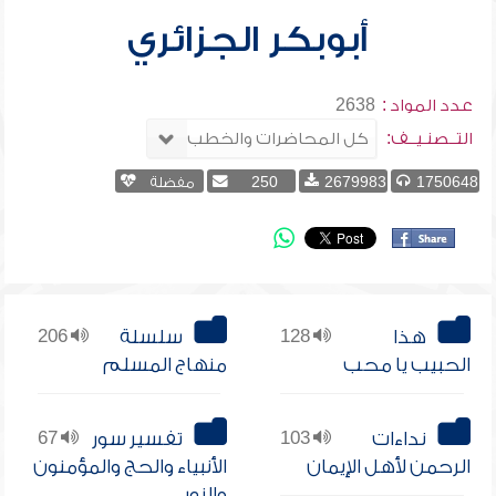
أبوبكر الجزائري
عدد المواد :
2638
التــصنـيــف:
1750648
2679983
250
مفضلة
هذا
128
سلسلة
206
الحبيب يا محب
منهاج المسلم
نداءات
103
تفسير سور
67
الرحمن لأهل الإيمان
الأنبياء والحج والمؤمنون
والنور