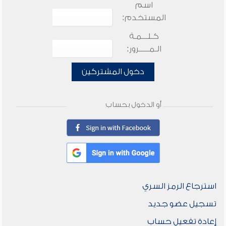
اسم
المستخدم:
كـلـــمـة
الـمـــــرور:
دخول المشتركين
أو الدخول بحساب
استرجاع الرمز السري
تسجيل عضو جديد
إعادة تفعيل حساب