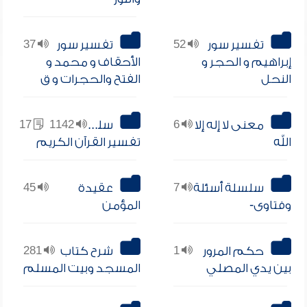
تفسير سور
52
تفسير سور
37
إبراهيم و الحجر و
الأحقاف و محمد و
النحل
الفتح والحجرات و ق
معنى لا إله إلا
6
سلسلة
1142
17
الله
تفسير القرآن الكريم
سلسلة أسئلة
7
عقيدة
45
وفتاوى-
المؤمن
حكم المرور
1
شرح كتاب
281
بين يدي المصلي
المسجد وبيت المسلم