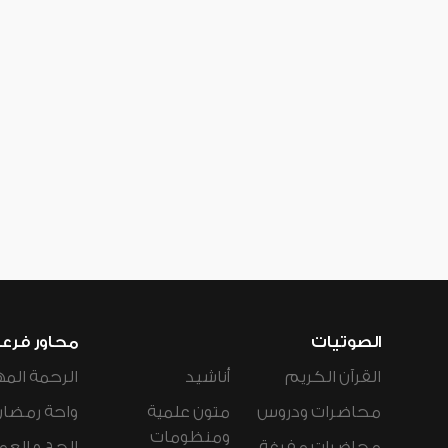
الصوتيات
محاور فرع
القرآن الكريم
أناشيد
الرحمة المه
محاضرات ودروس
متون علمية
واحة رمضان
ومنظومات
محاضرات مفرغة
الحج و العم