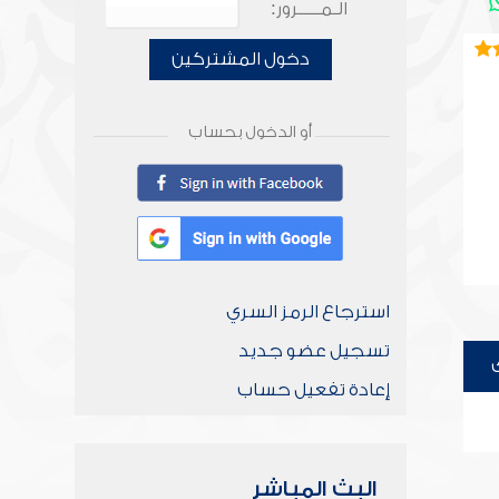
الـمـــــرور:
دخول المشتركين
أو الدخول بحساب
استرجاع الرمز السري
تسجيل عضو جديد
إعادة تفعيل حساب
البث المباشر