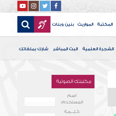
المكتبة
المواريث
بنين وبنات
الشجرة العلمية
البث المباشر
شارك بملفاتك
مكتبتك الصوتية
اسم
المستخدم:
كـلـــمـة