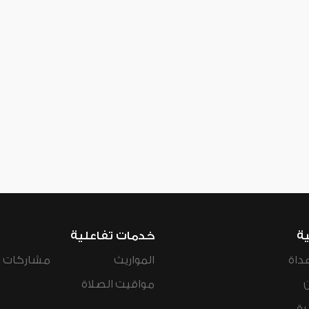
ية
خدمات تفاعلية
داة
المواريث
مشاركات ال
مواقيت الصلاة
رة