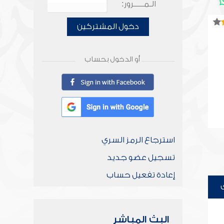
الـمـــــرور:
دخول المشتركين
أو الدخول بحساب
استرجاع الرمز السري
تسجيل عضو جديد
إعادة تفعيل حساب
البث المباشر