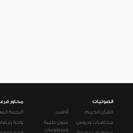
الصوتيات
محاور فرع
القرآن الكريم
أناشيد
الرحمة المه
محاضرات ودروس
متون علمية
واحة رمضان
ومنظومات
محاضرات مفرغة
الحج و العم