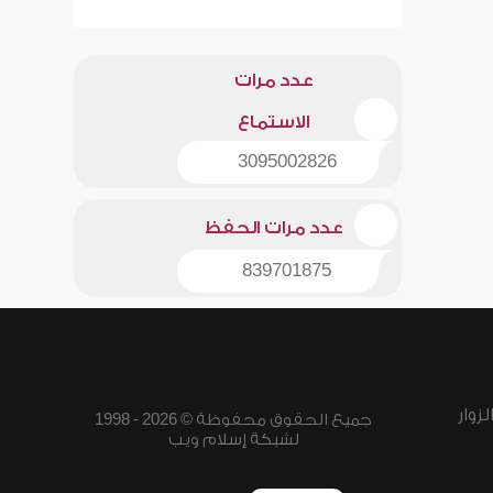
عدد مرات
الاستماع
3095002826
عدد مرات الحفظ
839701875
زوار
جميع الحقوق محفوظة © 2026 - 1998
لشبكة إسلام ويب