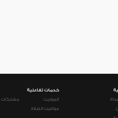
ية
خدمات تفاعلية
داة
المواريث
مشاركات ال
مواقيت الصلاة
رة