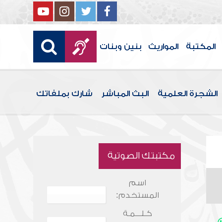
المكتبة
المواريث
بنين وبنات
الشجرة العلمية
البث المباشر
شارك بملفاتك
مكتبتك الصوتية
اسم
المستخدم:
كـلـــمـة