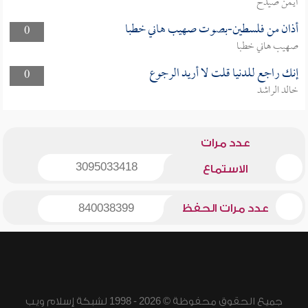
أيمن صيدح
أذان من فلسطين-بصوت صهيب هاني خطبا
0
صهيب هاني خطبا
إنك راجع للدنيا قلت لا أريد الرجوع
0
خالد الراشد
عدد مرات
3095033418
الاستماع
عدد مرات الحفظ
840038399
جميع الحقوق محفوظة © 2026 - 1998 لشبكة إسلام ويب