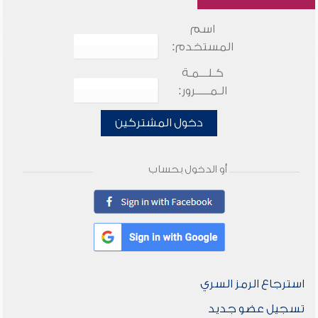
اسم
المستخدم:
كـلـــمـة
الـمـــــرور:
دخول المشتركين
أو الدخول بحساب
استرجاع الرمز السري
تسجيل عضو جديد