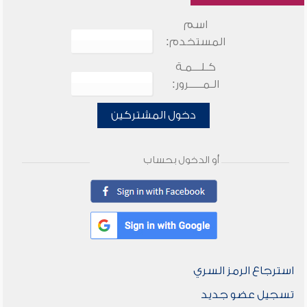
اسم
المستخدم:
كـلـــمـة
الـمـــــرور:
دخول المشتركين
أو الدخول بحساب
استرجاع الرمز السري
تسجيل عضو جديد