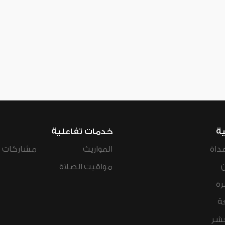
ية
خدمات تفاعلية
داة
المواريث
مشاركات ال
مواقيت الصلاة
رة
ة
عشر