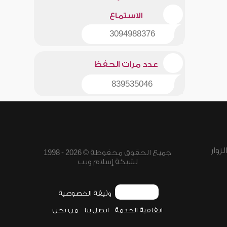
الاستماع
3094988376
عدد مرات الحفظ
839535046
زوار
جميع الحقوق محفوظة © 2026 - 1998
لشبكة إسلام ويب
وثيقة الخصوصية
اتفاقية الخدمة
اتصل بنا
من نحن