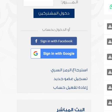
الـمـــــرور:
دخول المشتركين
أو الدخول بحساب
استرجاع الرمز السري
تسجيل عضو جديد
إعادة تفعيل حساب
البث المباشر