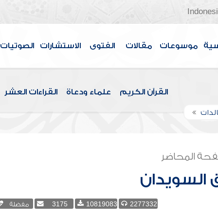
Indones
سية
موسوعات
مقالات
الفتوى
الاستشارات
الصوتيات
القرآن الكريم
علماء ودعاة
القراءات العشر
الدات
حة المحاضر
 السويدان
2277332
10819083
3175
مفضلة