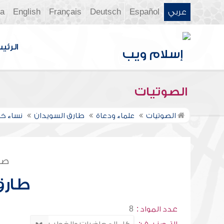
عربي
Español
Deutsch
Français
English
ia
الرئي
الصوتيات
الصوتيات
علماء ودعاة
طارق السويدان
نساء خ
صف
طارق
عدد المواد :
8