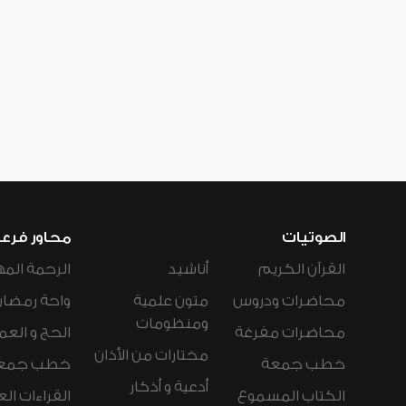
الصوتيات
محاور فرع
القرآن الكريم
أناشيد
الرحمة المه
محاضرات ودروس
متون علمية
واحة رمضان
ومنظومات
محاضرات مفرغة
الحج و العم
مختارات من الأذان
خطب جمعة
خطب جمع
أدعية و أذكار
الكتاب المسموع
القراءات ال