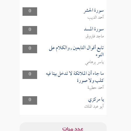
سورة الحشر
0
أحمد الديب
سورة المسد
0
ماجد فاروق
تابع أقوال التابعين , والكلام على
0
النوء
ياسر برهامي
ما جاء أن الملائكة لا تدخل بيتا فيه
0
كلب ولا صورة
أحمد حطيبة
يا مركزي
0
أبو عبد الملك
عدد مرات