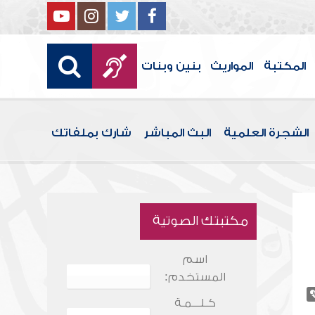
المكتبة
المواريث
بنين وبنات
الشجرة العلمية
البث المباشر
شارك بملفاتك
مكتبتك الصوتية
اسم
المستخدم:
كـلـــمـة