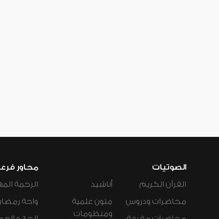
الصوتيات
محاور فرع
القرآن الكريم
أناشيد
الرحمة المه
محاضرات ودروس
متون علمية
واحة رمضان
ومنظومات
محاضرات مفرغة
الحج و العم