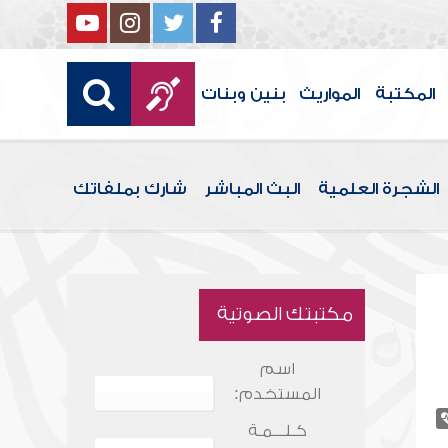
المكتبة
المواريث
بنين وبنات
الشجرة العلمية
البث المباشر
شارك بملفاتك
مكتبتك الصوتية
اسم
المستخدم:
كـلـــمـة