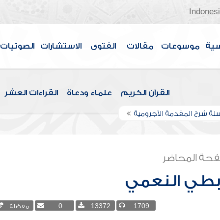
Indones
سية
موسوعات
مقالات
الفتوى
الاستشارات
الصوتيات
القرآن الكريم
علماء ودعاة
القراءات العشر
ة شرح المقدمة الآجرومية
حة المحاضر
بطي النعمي
1709
13372
0
مفضلة