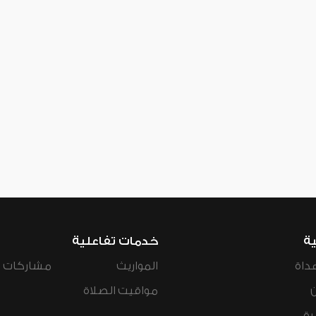
ية
خدمات تفاعلية
داة
المواريث
مشاركات ال
مواقيت الصلاة
رة