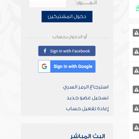
الـمـــــرور:
دخول المشتركين
أو الدخول بحساب
استرجاع الرمز السري
تسجيل عضو جديد
إعادة تفعيل حساب
البث المباشر