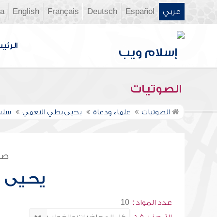
عربي
Español
Deutsch
Français
English
ia
الرئي
الصوتيات
الصوتيات
علماء ودعاة
يحيى بطي النعمي
سلسل
صف
يحيى 
عدد المواد :
10