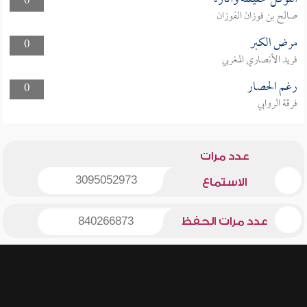
0
صالح بن فوزان الفوزان
مرض الكبر
0
فريد الأنصاري المغربي
رغم الحصار
0
فرقة الروابي
عدد مرات
3095052973
الاستماع
عدد مرات الحفظ
840266873