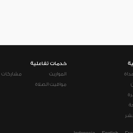
ية
خدمات تفاعلية
داة
المواريث
مشاركات ال
مواقيت الصلاة
رة
ة
عشر