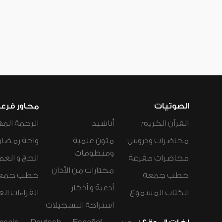
الصوتيات
محاور فرع
القرآن الكريم
أناشيد
الرحمة المه
محاضرات ودروس
متون علمية
واحة رمضان
ومنظومات
محاضرات مفرغة
الحج و العم
مختارات من الأذان
خطب جمعة
خطب جمع
أدعية و أذكار
الكتاب المسموع
القراءات ال
استراحة التسجيلات