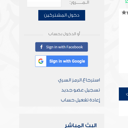
الـمـــــرور:
دخول المشتركين
أو الدخول بحساب
استرجاع الرمز السري
تسجيل عضو جديد
إعادة تفعيل حساب
البث المباشر