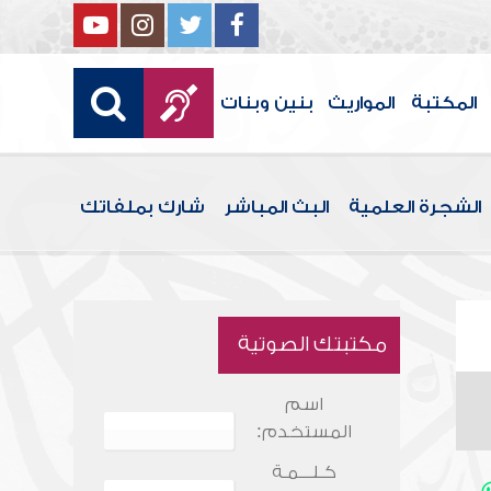
المكتبة
المواريث
بنين وبنات
الشجرة العلمية
البث المباشر
شارك بملفاتك
مكتبتك الصوتية
اسم
المستخدم:
كـلـــمـة