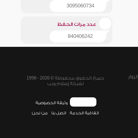
3095060734
عدد مرات الحفظ
840406242
زوار
جميع الحقوق محفوظة © 2026 - 1998
لشبكة إسلام ويب
وثيقة الخصوصية
اتفاقية الخدمة
اتصل بنا
من نحن