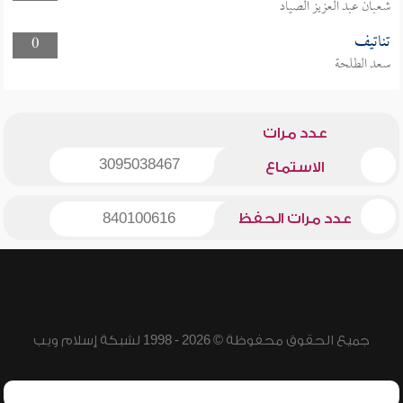
شعبان عبد العزيز الصياد
تناتيف
0
سعد الطلحة
عدد مرات
3095038467
الاستماع
عدد مرات الحفظ
840100616
جميع الحقوق محفوظة © 2026 - 1998 لشبكة إسلام ويب