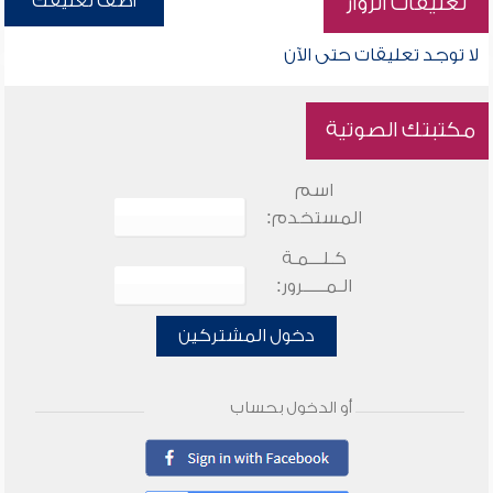
أضف تعليقك
تعليقات الزوار
لا توجد تعليقات حتى الآن
مكتبتك الصوتية
اسم
المستخدم:
كـلـــمـة
الـمـــــرور:
دخول المشتركين
أو الدخول بحساب