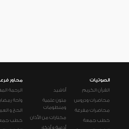
الصوتيات
محاور فرع
القرآن الكريم
أناشيد
الرحمة المه
محاضرات ودروس
متون علمية
واحة رمضان
ومنظومات
محاضرات مفرغة
الحج و العم
مختارات من الأذان
خطب جمعة
خطب جمع
أدعية و أذكار