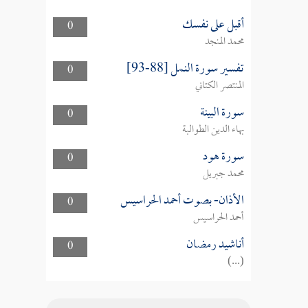
أقبل على نفسك
0
محمد المنجد
تفسير سورة النمل [88-93]
0
المنتصر الكتاني
سورة البينة
0
بهاء الدين الطوالبة
سورة هود
0
محمد جبريل
الأذان- بصوت أحمد الحراسيس
0
أحمد الحراسيس
أناشيد رمضان
0
(...)