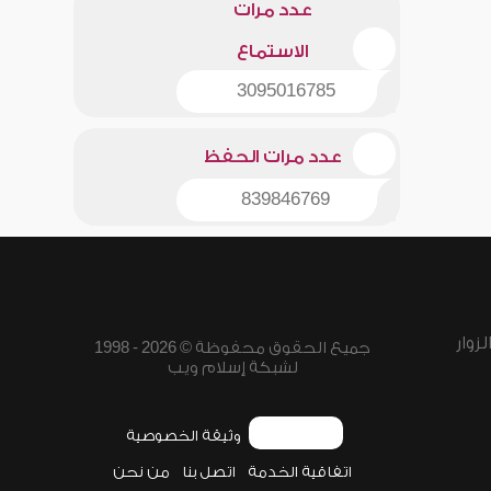
عدد مرات
الاستماع
3095016785
عدد مرات الحفظ
839846769
زوار
جميع الحقوق محفوظة © 2026 - 1998
لشبكة إسلام ويب
وثيقة الخصوصية
اتفاقية الخدمة
اتصل بنا
من نحن