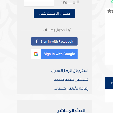
الـمـــــرور:
دخول المشتركين
أو الدخول بحساب
استرجاع الرمز السري
تسجيل عضو جديد
إعادة تفعيل حساب
البث المباشر