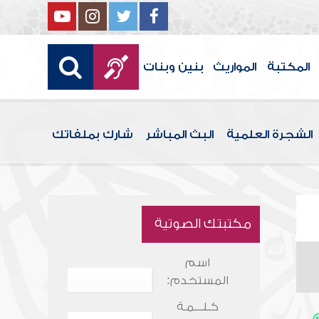
المكتبة
المواريث
بنين وبنات
الشجرة العلمية
البث المباشر
شارك بملفاتك
مكتبتك الصوتية
اسم
المستخدم:
كـلـــمـة