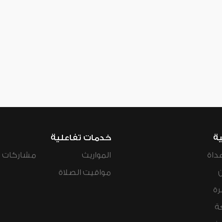
ية
خدمات تفاعلية
داة
المواريث
مشاركات ال
مواقيت الصلاة
رة
ة