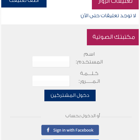
أضف تعليقك
تعليقات الزوار
لا توجد تعليقات حتى الآن
مكتبتك الصوتية
اسم
المستخدم:
كـلـــمـة
الـمـــــرور:
دخول المشتركين
أو الدخول بحساب