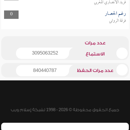
فريد الأنصاري المغربي
رغم الحصار
0
فرقة الروابي
عدد مرات
3095063252
الاستماع
عدد مرات الحفظ
840440787
جميع الحقوق محفوظة © 2026 - 1998 لشبكة إسلام ويب