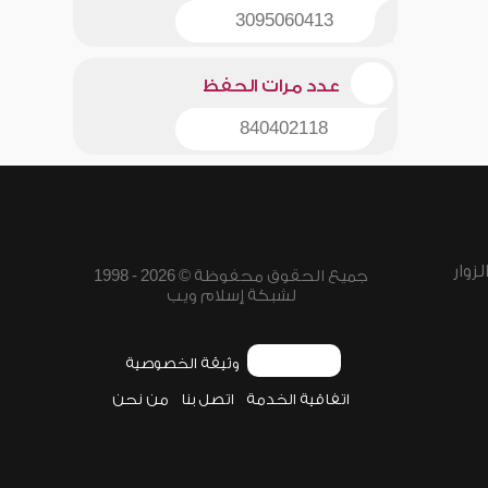
3095060413
عدد مرات الحفظ
840402118
زوار
جميع الحقوق محفوظة © 2026 - 1998
لشبكة إسلام ويب
وثيقة الخصوصية
اتفاقية الخدمة
اتصل بنا
من نحن