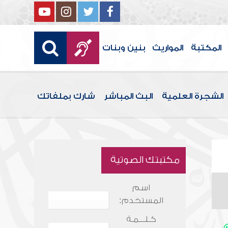
المكتبة
المواريث
بنين وبنات
الشجرة العلمية
البث المباشر
شارك بملفاتك
مكتبتك الصوتية
اسم
المستخدم:
كـلـــمـة