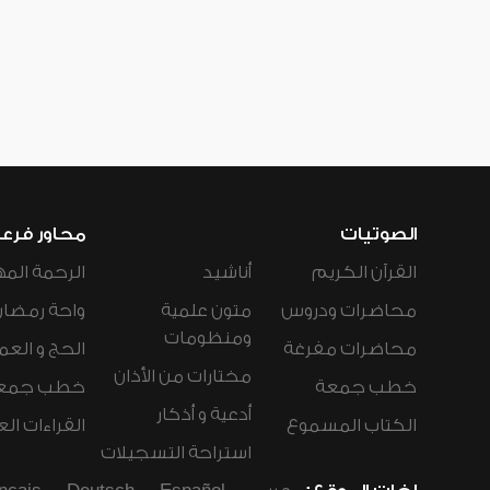
الصوتيات
محاور فرع
القرآن الكريم
أناشيد
الرحمة المه
محاضرات ودروس
متون علمية
واحة رمضان
ومنظومات
محاضرات مفرغة
الحج و العم
مختارات من الأذان
خطب جمعة
خطب جمع
أدعية و أذكار
الكتاب المسموع
القراءات ال
استراحة التسجيلات