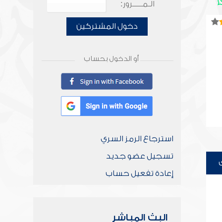
الـمـــــرور:
دخول المشتركين
أو الدخول بحساب
استرجاع الرمز السري
تسجيل عضو جديد
إعادة تفعيل حساب
البث المباشر