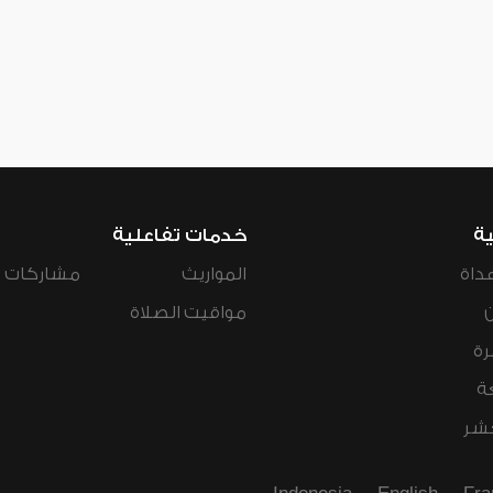
ية
خدمات تفاعلية
داة
المواريث
مشاركات ال
مواقيت الصلاة
رة
ة
عشر