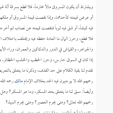
ويشترط أن يكون المسروق مالاً محترماً، فلا قطع بسرقة آلة له
أو عرض قيمته كأحدهما، وإذا نقصت قيمة المسروق أو ملكها 
فيه كبشاً، أو شق فيه ثوباً فنقصت قيمته عن نصاب ثم أخرجه،
فلا قطع، وحرز المال ما العادة حفظه فيه ويختلف باختلاف 
والجواهر، والقماش في الدور والدكاكين والعمران، وراء الأب
إذا كان في السوق حارس، وحرز الحطب والخشب الحظائر، وحرز 
تقدم لنا بقية الكلام على حد القذف، وذكرنا ما يتعلق بالتعر
رحمهم الله لا يوجبون فيه الحد بخلاف الإمام
مالك
رحمه الله.
وأيضاً: سبق لنا ما يتعلق بحد المسكر، وما هو المسكر؟ وهل ع
رحمهم الله تعالى؟ ومتى يحرم العصير؟ ومتى يحرم النبيذ؟