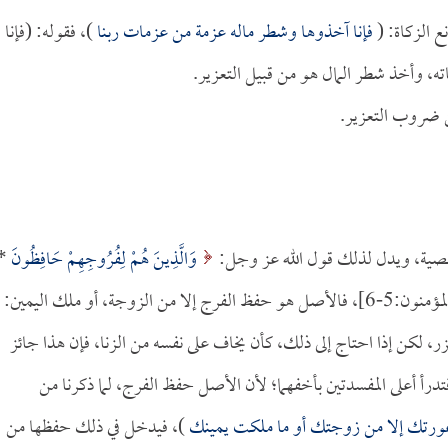
 الزكاة: (
فإنا آخذوها وشطر ماله عزمة من عزمات ربنا
)، فقوله: (فإنا
ته، وأخذ شطر المال هو من قبيل التعزير.
 ضروب التعزير.
معصية، ويدل لذلك قول الله عز وجل:
وَالَّذِينَ هُمْ لِفُرُوجِهِمْ حَافِظُونَ
*
[المؤمنون:5-6]، فالأصل هو حفظ الفرج إلا من الزوجة، أو ملك اليمين:
عزر، لكن إذا احتاج إلى ذلك، كأن يخاف على نفسه من الزنا، فإن هذا جائز
درأ أعلى المفسدتين بأخفهما؛ لأن الأصل حفظ الفرج، لما ذكرنا من
رتك إلا من زوجتك أو ما ملكت يمينك
)، فيدخل في ذلك حفظها من