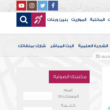
المكتبة
المواريث
بنين وبنات
الشجرة العلمية
البث المباشر
شارك بملفاتك
دود [5]
مكتبتك الصوتية
اسم
المستخدم:
كـلـــمـة