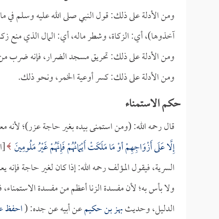
ومن الأدلة على ذلك: قول النبي صلى الله عليه وسلم في مانع
آخذوها)، أي: الزكاة، وشطر ماله، أي: المال الذي منع زكا
ومن الأدلة على ذلك: تحريق مسجد الضرار، فإنه ضرب من
ومن الأدلة على ذلك: كسر أوعية الخمر، ونحو ذلك.
حكم الاستمناء
قال رحمه الله: (ومن استمنى بيده بغير حاجة عزر)؛ لأنه 
إِلَّا عَلَى أَزْوَاجِهِمْ أوْ مَا مَلَكَتْ أَيْمَانُهُمْ فَإِنَّهُمْ غَيْرُ مَلُومِينَ
السرية، فيقول المؤلف رحمه الله: إذا كان لغير حاجة فإنه ي
ولا بأس به؛ لأن مفسدة الزنا أعظم من مفسدة الاستمناء، فت
الدليل، وحديث
بهز بن حكيم
عن أبيه عن جده: (
احفظ عو