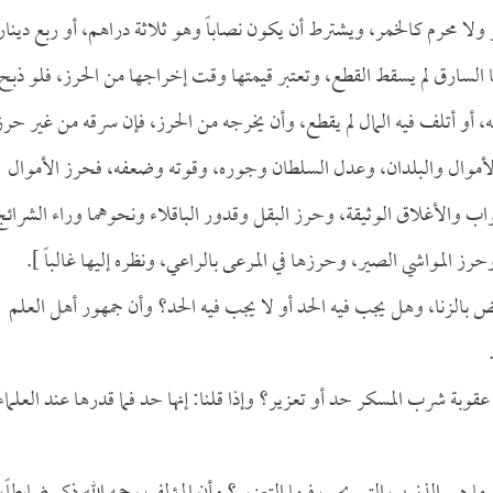
و ولا محرم كالخمر، ويشترط أن يكون نصاباً وهو ثلاثة دراهم، أو ربع دينار
السارق لم يسقط القطع، وتعتبر قيمتها وقت إخراجها من الحرز، فلو ذبح
 أو أتلف فيه المال لم يقطع، وأن يخرجه من الحرز، فإن سرقه من غير حرز
الأموال والبلدان، وعدل السلطان وجوره، وقوته وضعفه، فحرز الأموال
واب والأغلاق الوثيقة، وحرز البقل وقدور الباقلاء ونحوهما وراء الشرائج
المواشي الصير، وحرزها في المرعى بالراعي، ونظره إليها غالباً ].
يض بالزنا، وهل يجب فيه الحد أو لا يجب فيه الحد؟ وأن جمهور أهل العلم
قوبة شرب المسكر حد أو تعزير؟ وإذا قلنا: إنها حد فما قدرها عند العلماء