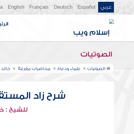
عربي
Español
Deutsch
Français
English
ia
الرئي
الصوتيات
الصوتيات
علماء ودعاة
محاضرات مفرغة
خالد 
شرح زاد المستقن
للشيخ : خ