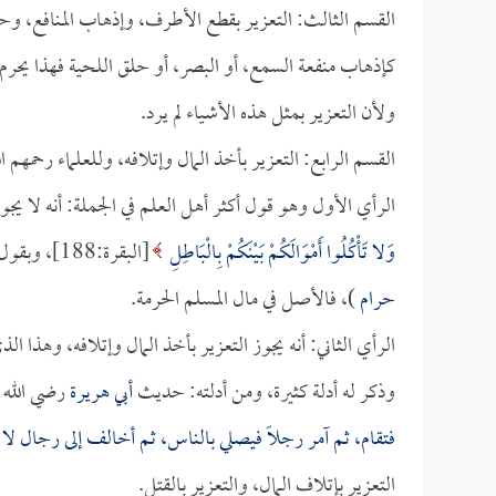
القسم الثالث: التعزير بقطع الأطرف، وإذهاب المنافع، وحل
كإذهاب منفعة السمع، أو البصر، أو حلق اللحية فهذا يحرم و
ولأن التعزير بمثل هذه الأشياء لم يرد.
القسم الرابع: التعزير بأخذ المال وإتلافه، وللعلماء رحمهم ال
الرأي الأول وهو قول أكثر أهل العلم في الجملة: أنه لا يج
وَلا تَأْكُلُوا أَمْوَالَكُمْ بَيْنَكُمْ بِالْبَاطِلِ
[البقرة:188]، وبقول النبي صلى الله عليه وسلم: (
حرام
)، فالأصل في مال المسلم الحرمة.
الرأي الثاني: أنه يجوز التعزير بأخذ المال وإتلافه، وهذا 
وذكر له أدلة كثيرة، ومن أدلته: حديث
أبي هريرة
رضي الله ت
فتقام، ثم آمر رجلاً فيصلي بالناس، ثم أخالف إلى رجال لا
التعزير بإتلاف المال، والتعزير بالقتل.