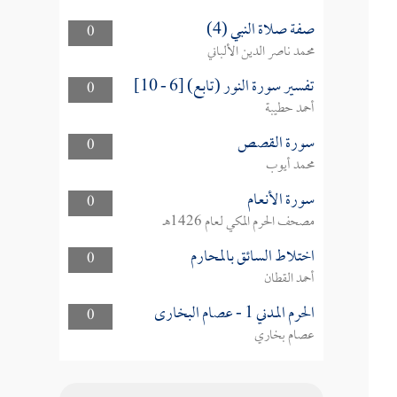
صفة صلاة النبي (4)
0
محمد ناصر الدين الألباني
تفسير سورة النور (تابع) [6 - 10]
0
أحمد حطيبة
سورة القصص
0
محمد أيوب
سورة الأنعام
0
مصحف الحرم المكي لعام 1426هـ
اختلاط السائق بالمحارم
0
أحمد القطان
الحرم المدني 1 - عصام البخارى
0
عصام بخاري