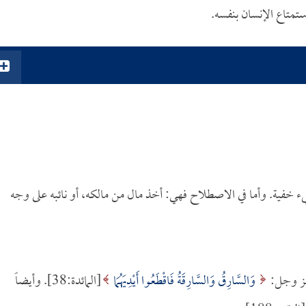
استمتاع الإنسان بنفسه.
يء خفية. وأما في الاصطلاح فهي: أخذ مال من مالكه، أو نائبه على وجه
 عز وجل:
وَالسَّارِقُ وَالسَّارِقَةُ فَاقْطَعُوا أَيْدِيَهُمَا
[المائدة:38]. وأيضاً