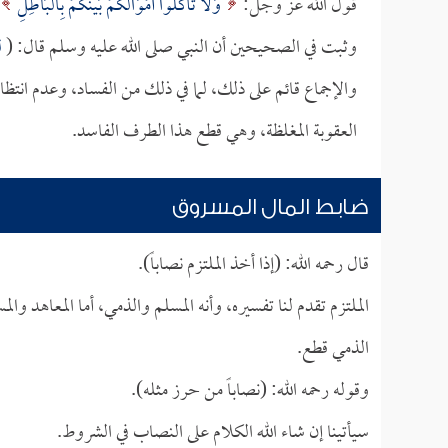
قول الله عز وجل:
وَلا تَأْكُلُوا أَمْوَالَكُمْ بَيْنَكُمْ بِالْبَاطِلِ
وثبت في الصحيحين أن النبي صلى الله عليه وسلم قال: (
ل
والإجماع قائم على ذلك، لما في ذلك من الفساد، وعدم انتظا
العقوبة المغلظة، وهي قطع هذا الطرف الفاسد.
ضابط المال المسروق
قال رحمه الله: (إذا أخذ الملتزم نصاباً).
الملتزم تقدم لنا تفسيره، وأنه المسلم والذمي، أما المعاهد و
الذمي قطع.
وقوله رحمه الله: (نصاباً من حرز مثله).
سيأتينا إن شاء الله الكلام على النصاب في الشروط.