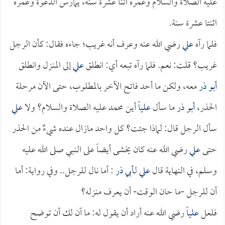
عليه الصلاة والسلام وعمره اثنا عشرة سنة، يمارس الدعوة وعمره
اثنتا عشرة سنة.
فلما رآه
علي
رضي الله عنه وعرف أنه غريب؛ جاءه فقال: كأن الرجل
غريب؟ قلت: نعم. فلما رآه تبعه أي: انطلق
علي
إلى المنزل وانطلق
أبو ذر
معه، ولكن ما أحد فاتح الآخر بالمطلوب، حتى الآن مرحلة
الحذر،
أبو ذر
ما سأل
علياً
أين محمد عليه الصلاة والسلام؟ ولا
علي
سأل الرجل قال: لماذا جئت؟ كل واحد مازال عنده شيءٌ من الحذر
حتى
علي
رضي الله عنه كان يخشى أيضاً على النبي صلى الله عليه
وسلم، في النهاية قال
علي
لـ
أبي ذر
: أما نال للرجل.. وفي رواية: أما
آن للرجل -ما حان الوقت- أن يعرف منزله؟
فلعل
علياً
رضي الله عنه أراد أن يقول له: ما آن لك أن توضح