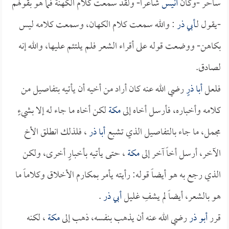
ساحر -وكان
أُنيس
شاعراً- ولقد سمعت كلام الكهنة فما هو بقولهم
-يقول لـ
أبي ذر
: والله سمعت كلام الكهان، وسمعت كلامه ليس
بكاهن- ووضعت قوله على أقراء الشعر فلم يلتئم عليها، والله إنه
لصادق.
فلعل
أبا ذرٍ
رضي الله عنه كان أراد من أخيه أن يأتيه بتفاصيل من
كلامه وأخباره، فأرسل أخاه إلى
مكة
لكن أخاه ما جاء له إلا بشيءٍ
مجمل، ما جاء بالتفاصيل الذي تشبع
أبا ذر
، فلذلك انطلق الأخ
الآخر، أرسل أخاً آخر إلى
مكة
، حتى يأتيه بأخبارٍ أخرى، ولكن
الذي رجع به هو أيضاً قوله: رأيته يأمر بمكارم الأخلاق وكلاماً ما
هو بالشعر، أيضاً لم يشفِ غليل
أبي ذر
.
قرر
أبو ذر
رضي الله عنه أن يذهب بنفسه، ذهب إلى
مكة
، لكنه