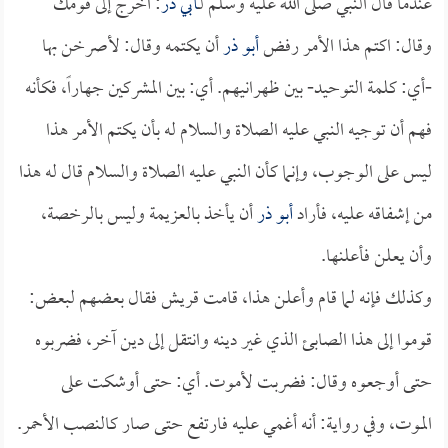
عندما قال النبي صلى الله عليه وسلم لـ
أبي ذر
: اخرج إلى قومك
وقال: اكتم هذا الأمر رفض
أبو ذر
أن يكتمه وقال: لأصرخن بها
-أي: كلمة التوحيد- بين ظهرانيهم. أي: بين المشركين جهاراً، فكأنه
فهم أن توجيه النبي عليه الصلاة والسلام له بأن يكتم الأمر هذا
ليس على الوجوب، وإنما كأن النبي عليه الصلاة والسلام قال له هذا
من إشفاقه عليه، فأراد
أبو ذر
أن يأخذ بالعزيمة وليس بالرخصة،
وأن يعلن فأعلنها.
وكذلك فإنه لما قام وأعلن هذا، قامت قريش فقال بعضهم لبعض:
قوموا إلى هذا الصابئ الذي غير دينه وانتقل إلى دين آخر، فضربوه
حتى أوجعوه وقال: فضربت لأموت. أي: حتى أوشكت على
الموت، وفي رواية: أنه أغمي عليه فارتفع حتى صار كالنصب الأحمر.