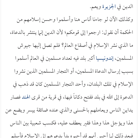
الدين في
الجزيرة
ويعم.
وكذلك الآن لو جاءنا أناس هنا وأسلموا وحسن إسلامهم من
الحكمة أن نقول: ارجعوا إلى قومكم؛ لأن الدين إنما ينتشر بالدعاة،
ما الذي نشر الإسلام في أصقاع العالم؟ فلم تصل إليها جيوش
المسلمين،
إندونيسيا
أكبر بلد فيه تعداد مسلمين في العالم أسلموا
بسبب إرسال الدعاة المسلمين، أو التجار المسلمين الذين نشروا
الإسلام في تلك البلدان، وأحد التجار المسلمين كان قد ذهب في
الدعوة إلى الله في بلد ففتح دكاناً فيها، في قرية من قرى
الهند
فصار
يداين الناس ويعاملهم بالحسنى والذي عنده ضائقة ييسر ويضع عن
هذا ويؤجل هذا وهذا فقير يعطف عليه، فكسب شعبية بين الناس
فبعد ذلك لما أحس أنهم قد أحبوه بدأ يدعوهم إلى الإسلام فأسلم