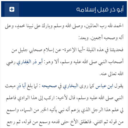
أبو ذر قبل إسلامه
الحمد لله رب العالمين، وصلى الله وسلم وبارك على نبينا محمدٍ، وعلى
آله وصحبه أجمعين. وبعد:
فحديثنا في هذه الليلة -أيها الإخوة- عن إسلام صحابي جليل من
أصحاب النبي صلى الله عليه وسلم، ألا وهو:
أبو ذر الغِفاري
رضي
الله تعالى عنه.
يقول
ابن عباس
كما روى
البخاري
في
صحيحه
: لما بلغ
أبا ذرٍ
مبعث
النبي صلى الله عليه وسلم، قال لأخيه: اركب إلى هذا الوادي فاعلم
لي علم هذا الرجل الذي يزعم أنه نبي يأتيه الخبر من السماء، واسمع
من قوله ثم ائتني. فانطلق الأخ حتى قدمه وسمع من قوله، ثم رجع