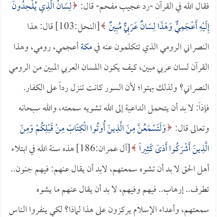
فقال الله في القرآن -رد عجيب مفحم- قال:
لِسَانُ الَّذِي يُلْحِدُونَ
إِلَيْهِ أَعْجَمِيٌّ وَهَذَا لِسَانٌ عَرَبِيٌّ مُبِينٌ
[النحل:103] قال: هذا
النصراني الرومي الذي تتكلمون عنه في
مكة
أعجمي، رومي، وهذا
القرآن لسان عربي مبين، كيف يكون اللسان العربي المبين من الرومي
النصراني؟ ولذلك بهتوا؛ لأن السور كانت تنزل رداً على الكفار.
فإذاً: لا بد أن يتحمل الداعية إلى الله تشويه سمعته، والله سبحانه
وتعالى قال:
وَلَتَسْمَعُنَّ مِنَ الَّذِينَ أُوتُوا الْكِتَابَ مِنْ قَبْلِكُمْ وَمِنَ
الَّذِينَ أَشْرَكُوا أَذىً كَثِيراً
[آل عمران:186] هذه سنة الله في ابتلاء
أهل الحق لا بد أن تشوه سمعتهم، لابد أن يقال عنهم: فيهم جنون..
تطرف.. إرهاب.. فيهم وفيهم، لا بد أن يقال عنهم ما يشوه
سمعتهم، وأعداء الإسلام يركزون على هذا لماذا؟ لكي ينفروا الناس