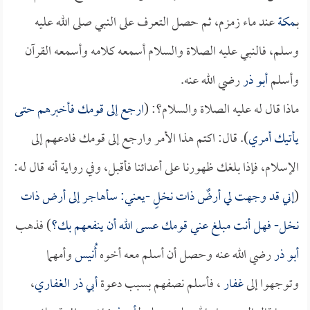
بـ
مكة
عند ماء زمزم، ثم حصل التعرف على النبي صلى الله عليه
وسلم، فالنبي عليه الصلاة والسلام أسمعه كلامه وأسمعه القرآن
وأسلم
أبو ذر
رضي الله عنه.
ماذا قال له عليه الصلاة والسلام؟: (
ارجع إلى قومك فأخبرهم حتى
يأتيك أمري
). قال: اكتم هذا الأمر وارجع إلى قومك فادعهم إلى
الإسلام، فإذا بلغك ظهورنا على أعدائنا فأقبل، وفي رواية أنه قال له:
(
إني قد وجهت لي أرضٌ ذات نخلٍ -يعني: سأهاجر إلى أرض ذات
نخل- فهل أنت مبلغ عني قومك عسى الله أن ينفعهم بك؟
) فذهب
أبو ذر
رضي الله عنه وحصل أن أسلم معه أخوه
أُنيس
وأمهما
وتوجهوا إلى
غفار
، فأسلم نصفهم بسبب دعوة
أبي ذر الغفاري
،