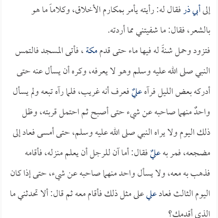
إلى
أبي ذر
فقال له: رأيته يأمر بمكارم الأخلاق، وكلاماً ما هو
بالشعر، فقال: ما شفيتني مما أردته.
فتزود وحمل شنةً له فيها ماء حتى قدم
مكة
، فأتى المسجد فالتمس
النبي صلى الله عليه وسلم وهو لا يعرفه، وكره أن يسأل عنه حتى
أدركه بعض الليل فرآه
عليٌ
فعرف أنه غريب، فلما رآه تبعه ولم يسأل
واحدٌ منهما صاحبه عن شيء حتى أصبح ثم احتمل قربته، وظل
ذلك اليوم ولا يراه النبي صلى الله عليه وسلم، حتى أمسى فعاد إلى
مضجعه، فمر به
عليٌ
فقال: أما آن للرجل أن يعلم منزله، فأقامه
فذهب به معه، ولا يسأل واحد منهما صاحبه عن شيء، حتى إذا كان
اليوم الثالث فعاد
علي
على مثل ذلك فأقام معه ثم قال: ألا تحدثني ما
الذي أقدمك؟