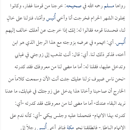
رواها
مسلم
رحمه الله في
صحيحه
: خرجنا من قومنا غفار، وكانوا
يحلون الشهر الحرام فخرجت أنا وأخي
أُنيس
وأمّنا، فنزلنا على خالٍ
لنا، فحسدنا قومه فقالوا له: إنك إذا خرجت عن أهلك خالف إليهم
أُنيس
. أي: اتهموه في عرضه بزوجته مع هذا الرجل الذي هو ابن
أخته، فذكر ذلك لنا. أي: قال: أنت تذهب إلى زوجتي في غيابي
وتدخل عليها، فقلنا له: أما ما مضى لنا من معروفك فقد كدرته
-نحن ناس ضيوف نزلنا عليك جئت أنت الآن وسمعت كلاماً من
الخارج أن صاحبنا وأخانا هذا يدخل على زوجتك في غيابك، ما عدنا
نريد البقاء عندك- أما ما مضى لنا من معروفك فقد كدرته -أي:
كدرته بهذا الاتهام- فتحملنا عليه وجلس يبكي -أي: كأنه ندم على
الاتهام الباطل- فانطلقنا نحو
مكة
فنافر أخي
أُنيس
رجلاً إلى