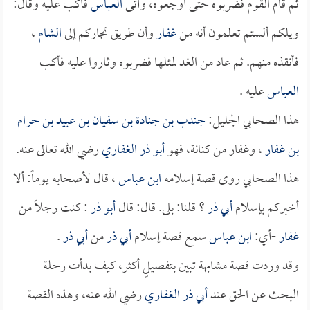
ثم قام القوم فضربوه حتى أوجعوه، وأتى
العباس
فأكب عليه وقال:
ويلكم ألستم تعلمون أنه من
غفار
وأن طريق تجاركم إلى
الشام
،
فأنقذه منهم. ثم عاد من الغد لمثلها فضربوه وثاروا عليه فأكب
العباس
عليه .
هذا الصحابي الجليل:
جندب بن جنادة بن سفيان بن عبيد بن حرام
بن غفار
، وغفار من كنانة، فهو
أبو ذر الغفاري
رضي الله تعالى عنه.
هذا الصحابي روى قصة إسلامه
ابن عباس
، قال لأصحابه يوماً: ألا
أخبركم بإسلام
أبي ذر
؟ قلنا: بلى. قال: قال
أبو ذر
: كنت رجلاً من
غفار
-أي:
ابن عباس
سمع قصة إسلام
أبي ذر
من
أبي ذر
.
وقد وردت قصة مشابهة تبين بتفصيلٍ أكثر، كيف بدأت رحلة
البحث عن الحق عند
أبي ذر الغفاري
رضي الله عنه، وهذه القصة