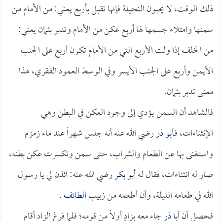
ذلك الوقت، لا يحبون النحيلة فإنها تقبل بأربع يعني: من الأمام من
سمنها وامتلاء جسمها لها أربع عكن من الأمام وتدبر بثمان يعني:
من الخلف إذا ولت الأربع التي من الأمام تكون أربع على الجنب
الأيمن وأربع على الجنب الأيسر وفي الوسط العمود الفقري، هذا
معنى تدبر بثمان.
فالشاهد أن السمن يؤدي إلى وجود العكن في البطن وهي
الإنثناءات، فـ
أبو ذر
رضي الله عنه أنه جلس شهراً عند ماء زمزم
واستغنى بها عن الطعام والشراب، حتى سمن وتكسرت عكن بطنه،
صار له انثناءات، فقال له
أبو بكر
رضي الله عنه: ائذن لي يا رسول
الله في طعامه الليلة، وأن أطعمه من زبيب
الطائف
.
فحصل أن
أبا ذر
جاء معه بزادٍ أولاً من قومه؛ فلما فرغ الزاد أقام