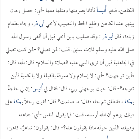
الكاهن، فخير
أُنيساً
فأتانا بصرمتها ومثلها معها -أي: حصل رهان
بينهما عند الكاهن وطلع الحظ والنصيب لأخي
أبي ذر
، وجاء بطعام
زيادة، قال
أبو ذر
: وقد صليت يابن أخي قبل أن ألقى رسول الله
صلى الله عليه وسلم ثلاث سنين. قلت: لمن تصلي؟ -لمن كنت تصلي
في الجاهلية قبل أن ترى النبي عليه الصلاة والسلام- قال: لله، قال:
فأين توجهت؟ -أي: لا إسلام ولا معرفة بالقبلة ولا بالكعبة فأين
تتوجه؟- قال: حيث يوجهني ربي، قال: فقال لي
أُنيس
: إن لي حاجةً
بـ
مكة
، فانطلق ثم جاء فقال: ما صنعت؟ قال: لقيت رجلاً بـ
مكة
على
دينك يزعم أن الله أرسله، قلت: فما يقول الناس -أي: جماعته
وقبيلته الذين حوله ماذا يقولون عنه؟- قال: يقولون: شاعرٌ، كاهن،