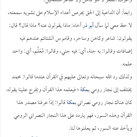
وأعرف الشعر لا هو كاهن ولا شاعر مستحيل!
رابعاً: أن الداعية إلى الحق يحرص أعداء الإسلام على تشويه سمعته،
لا حظ معي لما سأل
أبو ذر
أخاه: ماذا يقولون عنه؟ ماذا قال؟ قال:
يقولون: شاعر وكاهن وساحر، وقاموس الشتائم عندهم فيه
إضافات وقالوا: به جنة، أي: فيه جني، وقالوا: مُعَلَّم، أي: واحد
علمه.
ولذلك رد الله سبحانه وتعالى عليهم في القرآن عندما قالوا: محمد
يختلف إلى نجار رومي بـ
مكة
؛ فيعلمه هذا القرآن ويخرج علينا يقوله.
كان هناك نجار رومي نصراني بـ
مكة
قالوا: إذاً عرفنا مصدر هذا
القرآن وهذه السور، فهو يتردد على هذا النجار النصراني الرومي
ويأخذ عنه السور، ثم يعلنوها لنا.