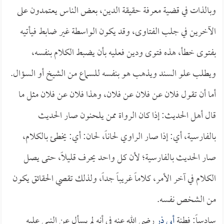
وبالذات في قضية معرفة حقيقة الدين، بعض الناس يعتمدون على
الآخرين في جلب الفتاوى، وقد يكون الواسطة غير ضابط فيأتيه
بفتوى خطأ، هذه فتوى ودين فعليه بأن يضبط الكلام بنفسه،
ويطلب علو السند ويذهب هو بنفسه للسماع من الشيخ أو السؤال.
أما أن تقول فلان عن فلان عن فلان، وهذا فلان عن فلان مثل ما
قال أهل الحديث: إذا كان الرواة ممن يلحنون صار الحديث
بالفارسية، أي: إذا صار الراوي لحاناً، لحان: أي: يخطئ بالكلام،
صار الحديث بالفارسية؛ لأن كل واحد يحرف قليلاً، حتى يصل
الكلام في آخر الأمر، كلاماً غريباً جداً، ولذلك تقصي الحقائق يكون
من الشخص نفسه.
سادساً: فطنة
أبي ذر
رضي الله عنه في أنه لم يسأل عن النبي عليه