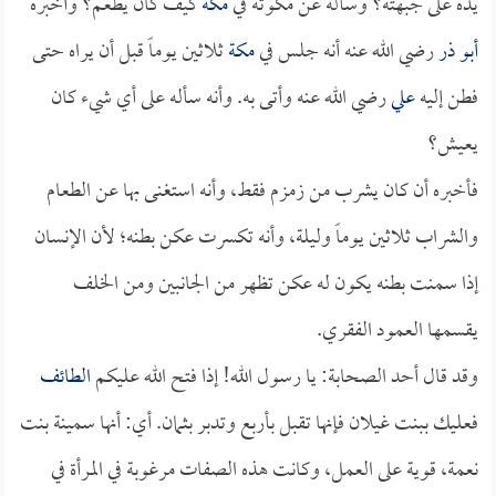
يده على جبهته؟ وسأله عن مكوثه في
مكة
كيف كان يطعم؟ وأخبره
أبو ذر
رضي الله عنه أنه جلس في
مكة
ثلاثين يوماً قبل أن يراه حتى
فطن إليه
علي
رضي الله عنه وأتى به. وأنه سأله على أي شيء كان
يعيش؟
فأخبره أن كان يشرب من زمزم فقط، وأنه استغنى بها عن الطعام
والشراب ثلاثين يوماً وليلة، وأنه تكسرت عكن بطنه؛ لأن الإنسان
إذا سمنت بطنه يكون له عكن تظهر من الجانبين ومن الخلف
يقسمها العمود الفقري.
وقد قال أحد الصحابة: يا رسول الله! إذا فتح الله عليكم
الطائف
فعليك ببنت غيلان فإنها تقبل بأربع وتدبر بثمان. أي: أنها سمينة بنت
نعمة، قوية على العمل، وكانت هذه الصفات مرغوبة في المرأة في