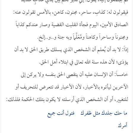
ثم يجتمعون إليه، يقول: إني نذيرٌ لكم بين يدي عذابٍ شديد
فيقولون له: كذاب، ساحر، مجنون، كاهن، بالأمس تقولون عنه:
الصادق الأمين، اليوم فجأة انقلبت القضية وصار عندكم كذاباً
ومجنوناً وساحراً وكاهناً ومُعَلَّماً وبه جنة و..و..إلخ.
إذاً: لا بد أن يُعلم أن الشخص الذي يسلك طريق الحق لا بد أن
يؤذى؛ لأن هذه سنة الله تعالى في ابتلاء أهل الحق.
خامساً: أن الإنسان عليه أن يتقصى الحق بنفسه ولا يركن إلى
الآخرين ليأتوه بالأخبار، لأن الأخبار قد تتعرض للتحريف أو
للتغيير، أو أن الشخص الذي أرسلته لا يكون بتلك الحكمة فلذلك:
ما حك جلدك مثل ظفرك فتول أنت جميع
أمرك