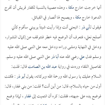
أنها خرجت خارج
مكة
، وهذه مصيبة بالنسبة لكفار قريش أن تخرج
الدعوة خارج
مكة
، ويصبح لها أنصار في القبائل.
فيقول لـ
أبي ذر
: اتبعني أنت وإذا رأيت شيئاً يريبني سأقوم كأني
أصلح نعلي، فتعرف أن الوضع فيه خطر فنتوقف عن إكمال المشوار،
ودخل في النهاية ومشى وراءه ودخل معه على النبي صلى الله عليه
وسلم فدل
علي
رضي الله عنه
أبا ذر
على النبي صلى الله عليه وسلم.
تفاصيل اللقاء وردت في رواية
عبد الله بن الصامت
قال: قلت:
السلام عليك يا رسول الله ورحمة الله وبركاته، يقول
أبو ذر
: فكنت
أول من حياه بالسلام، قال: من أين أنت؟ قلت: من بني غفار، قال:
فوضع يده على جبهته، فقلت: كره أن انتميت إلى
غفار
، لماذا وضع