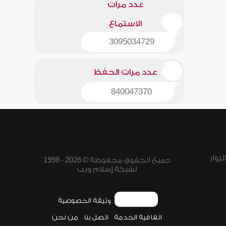
عدد مرات
الاستماع
3095034729
عدد مرات الحفظ
840047370
زوار
جميع الحقوق محفوظة © 2026 - 1998
لشبكة إسلام ويب
وثيقة الخصوصية
اتفاقية الخدمة
اتصل بنا
من نحن