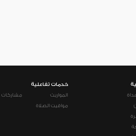
ية
خدمات تفاعلية
داة
المواريث
مشاركات ال
مواقيت الصلاة
رة
ة