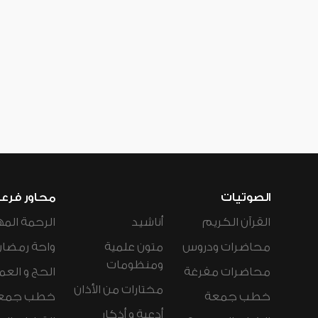
الصوتيات
محاور فرع
القرآن الكريم
أناشيد
الرحمة المه
محاضرات ودروس
متون علمية
واحة رمضان
ومنظومات
محاضرات مفرغة
الحج و العم
مختارات من الأذان
خطب جمعة
خطب جمع
أدعية و أذكار