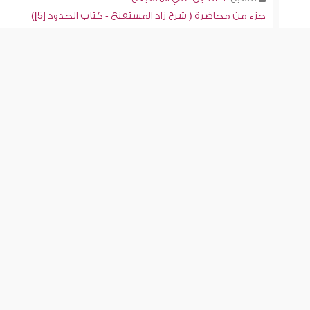
جزء من محاضرة ( شرح زاد المستقنع - كتاب الحدود [5])