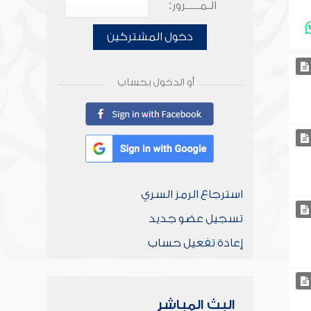
الـمـــــرور:
دخول المشتركين
أو الدخول بحساب
استرجاع الرمز السري
تسجيل عضو جديد
إعادة تفعيل حساب
البث المباشر