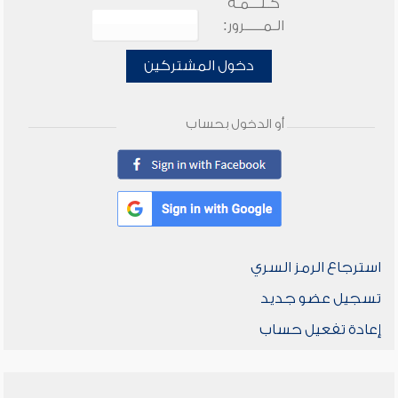
كـلـــمـة
الـمـــــرور:
دخول المشتركين
أو الدخول بحساب
استرجاع الرمز السري
تسجيل عضو جديد
إعادة تفعيل حساب