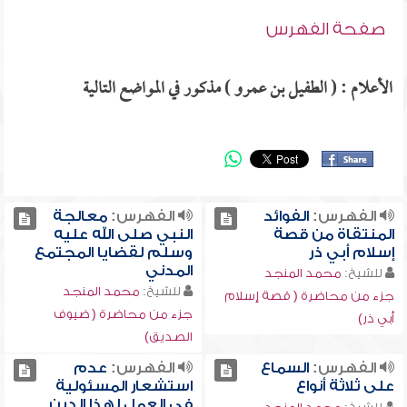
صفحة الفهرس
الأعلام : ( الطفيل بن عمرو ) مذكور في المواضع التالية
الفهرس:
الفوائد
الفهرس:
معالجة
المنتقاة من قصة
النبي صلى الله عليه
إسلام أبي ذر
وسلم لقضايا المجتمع
المدني
للشيخ:
محمد المنجد
للشيخ:
محمد المنجد
جزء من محاضرة ( قصة إسلام
جزء من محاضرة ( ضيوف
أبي ذر)
الصديق)
الفهرس:
السماع
الفهرس:
عدم
على ثلاثة أنواع
استشعار المسئولية
في العمل لهذا الدين ,