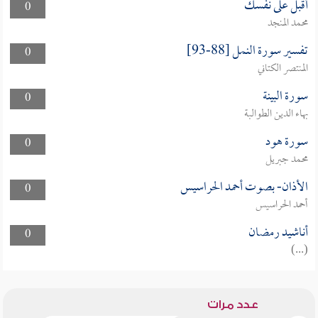
أقبل على نفسك
0
محمد المنجد
تفسير سورة النمل [88-93]
0
المنتصر الكتاني
سورة البينة
0
بهاء الدين الطوالبة
سورة هود
0
محمد جبريل
الأذان- بصوت أحمد الحراسيس
0
أحمد الحراسيس
أناشيد رمضان
0
(...)
عدد مرات