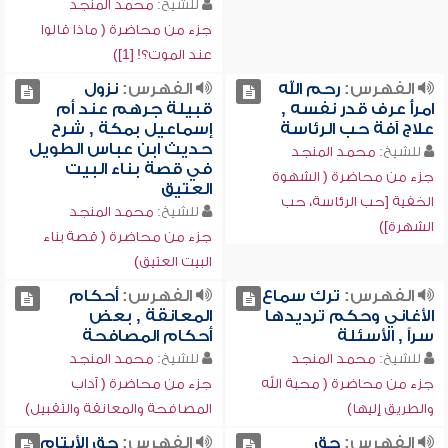
للشيخ:
محمد المنجد
جزء من محاضرة ( ماذا قالوا
عند الموت؟! [1])
الفهرس:
رحم الله
الفهرس:
نزول
امرأً عرف قدر نفسه ,
قبيلة جرهم عند أم
علاج آفة حب الرئاسة
إسماعيل بمكة , شرح
حديث ابن عباس الطويل
للشيخ:
محمد المنجد
في قصة بناء البيت
جزء من محاضرة ( الشهوة
العتيق
الخفية [حب الرئاسة، حب
للشيخ:
محمد المنجد
الشهرة])
جزء من محاضرة ( قصة بناء
البيت العتيق)
الفهرس:
ترك سماع
الفهرس:
أحكام
الأغاني وحكم ترديدها
المعانقة , بعض
سراً , الأسئلة
أحكام المصافحة
للشيخ:
محمد المنجد
للشيخ:
محمد المنجد
جزء من محاضرة ( محبة الله
جزء من محاضرة ( آداب
والطريق إليها)
المصافحة والمعانقة والتقبيل)
الفهرس:
حق
الفهرس:
حق الأيتام