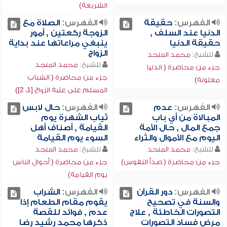
الشريعة)
الفهرس:
حقيقة
الفهرس:
الصلاة مع
الدنيا عند السلف ,
الزوجة ركعتين , أمور
حقيقة الدنيا
ينبغي مراعاتها عند بداية
الزواج
للشيخ:
محمد المنجد
للشيخ:
محمد المنجد
جزء من محاضرة ( الدنيا
جزء من محاضرة ( الشباب
معلونة)
المسلم على عتبة الزواج [1، 2])
الفهرس:
عدم
الفهرس:
حال لابس
المبالاة من أي باب
ثياب الشهرة يوم
جمع المال , حال الأمة
القيامة , أصناف أهل
اليوم مع الأموال والثراء
السوء يوم القيامة
للشيخ:
محمد المنجد
للشيخ:
محمد المنجد
جزء من محاضرة ( صدأ النفوس)
جزء من محاضرة ( أحوال الناس
يوم القيامة)
الفهرس:
دور القرآن
الفهرس:
الشراب
والسنة في تصحيح
يقوم مقام الطعام إذا
التصورات الخاطئة , علاج
عدم , فوائد للقصة
مرض فساد التصورات
ذكرها محمد رشيد رضا