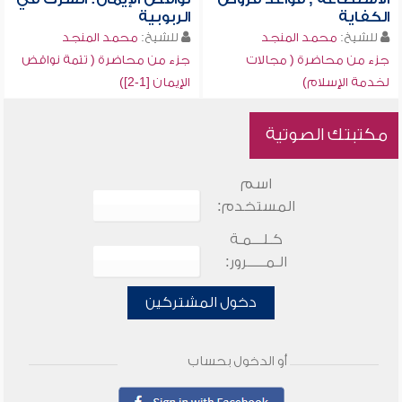
الكفاية
الربوبية
للشيخ:
محمد المنجد
للشيخ:
محمد المنجد
جزء من محاضرة ( مجالات
جزء من محاضرة ( تتمة نواقض
لخدمة الإسلام)
الإيمان [1-2])
مكتبتك الصوتية
اسم
المستخدم:
كـلـــمـة
الـمـــــرور:
دخول المشتركين
أو الدخول بحساب