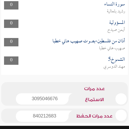
سورة النساء
0
رشيد بلعالية
المسؤولية
0
أيمن صيدح
أذان من فلسطين-بصوت صهيب هاني خطبا
0
صهيب هاني خطبا
الشموخ5
0
مهند الدوسري
عدد مرات
3095046676
الاستماع
عدد مرات الحفظ
840212683