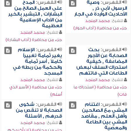
الفهرس:
وصية
الفهرس:
المدح
الرسول لأبي ذر ,
على العمل الصالح من
الأحاديث الواردة في الجار
البشارات , التبشير بالخير
من الآداب الإسلامية
للشيخ:
محمد المنجد
العظيمة
جزء من محاضرة ( آداب الجوار)
للشيخ:
محمد المنجد
جزء من محاضرة ( آداب البشارة)
الفهرس:
بحث
الفهرس:
الإسلام
الصحابة عن الأجور
يغير ثمامة تغييراً
المضاعفة , كيفية
كاملاً , أسر ثمامة
استدراك السلف لبعض
والحكمة من ربطه في
الطاعات التي فاتتهم
المسجد
للشيخ:
محمد المنجد
للشيخ:
محمد المنجد
جزء من محاضرة ( استدراك ما
جزء من محاضرة ( الأسير الذي
فات)
أسلم)
الفهرس:
اغتنام
الفهرس:
شكوى
المشي مع الصالحين
الصحابة لا تنقص من
وأهل العلم , مقاصد
قدرهم , الأسئلة
المشي بين الطاعة
للشيخ:
محمد المنجد
والمعصية
جزء من محاضرة ( إن أكرمكم