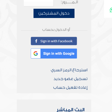
الـمـــــرور:
دخول المشتركين
أو الدخول بحساب
استرجاع الرمز السري
تسجيل عضو جديد
إعادة تفعيل حساب
البث المباشر