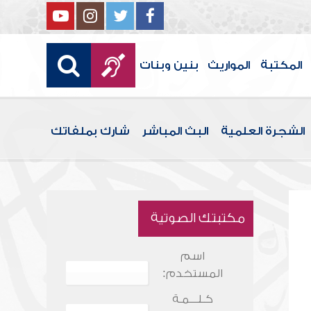
المكتبة
المواريث
بنين وبنات
الشجرة العلمية
البث المباشر
شارك بملفاتك
مكتبتك الصوتية
اسم
المستخدم:
كـلـــمـة