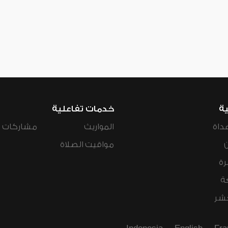
ية
خدمات تفاعلية
داة
المواريث
مشاركات ال
مواقيت الصلاة
رة
ة
عشر