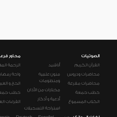
الصوتيات
محاور فرع
القرآن الكريم
أناشيد
الرحمة المه
محاضرات ودروس
متون علمية
واحة رمضان
ومنظومات
محاضرات مفرغة
الحج و العم
مختارات من الأذان
خطب جمعة
خطب جمع
أدعية و أذكار
الكتاب المسموع
القراءات ال
استراحة التسجيلات