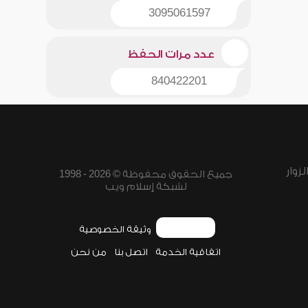
3095061597
عدد مرات الحفظ
840422201
زوار
جميع الحقوق محفوظة © 2026 - 1998
لشبكة إسلام ويب
وثيقة الخصوصية
اتفاقية الخدمة
اتصل بنا
من نحن