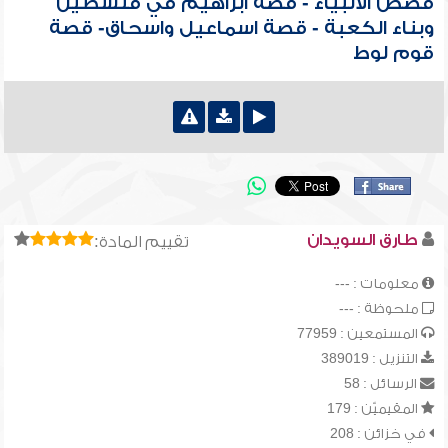
قصص الأنبياء - قصة ابراهيم في فلسطين
وبناء الكعبة - قصة اسماعيل واسحاق- قصة
قوم لوط
طارق السويدان
تقييم المادة:
معلومات : ---
ملحوظة : ---
المستمعين : 77959
التنزيل : 389019
الرسائل : 58
المقيميّن : 179
في خزائن : 208