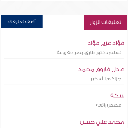
أضف تعليقك
تعليقات الزوار
فؤاد عزيز فؤاد
تسلم دكتور طارق، بصراحه روعة
عادل فاروق محمد
جزاكم الله خير
سكة
قصص رائعه
محمد علي حسن