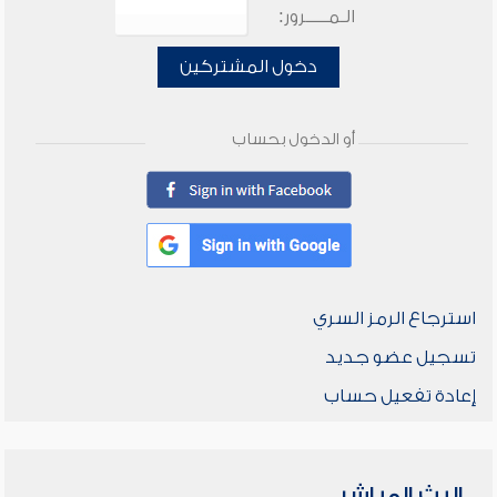
الـمـــــرور:
دخول المشتركين
أو الدخول بحساب
استرجاع الرمز السري
تسجيل عضو جديد
إعادة تفعيل حساب
البث المباشر