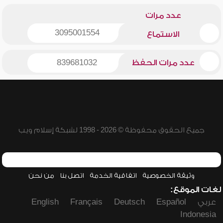
عدد مرات
3095001554
الاستماع
عدد مرات الحفظ
839681032
جميع الحقوق محفوظة © 2026 - 1998 لشبكة إسلام ويب
وثيقة الخصوصية
اتفاقية الخدمة
اتصل بنا
من نحن
لغات الموقع:
عربي
Español
Deutsch
Français
English
Indonesia