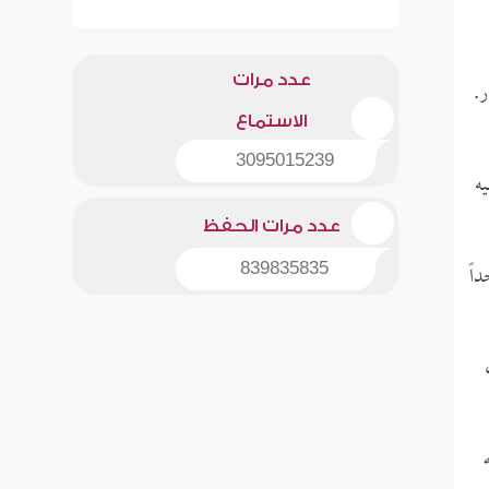
عدد مرات
ر.
الاستماع
3095015239
ه
عدد مرات الحفظ
اً
839835835