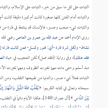
الثبات على كل ما سبق من خير، الثبات على الإسلام، والثبات
والثبات أمام الفتن كلها صغيرة كانت أم كبيرة دقيقة كانت أم
والثبات شيء صعب وعسير، فالإنسان قد ينشط في فترة من فت
روى الإمام
أحمد
عن
عبد الله بن عمرو بن العاص
رضي الله ع
نشاط- ولكل شرة فترة -أي: فتور وكسل- فمن كانت فترته إلى
فقد هلك
)، وفي رواية: (فقد ضل) لكن العجيب في حياة
الص
منذ أسلم وحتى مات مهما تغيرت الظروف ومهما تغيرت الأح
الثبات فعلاً شيء عسير، والدنيا من طبيعتها التقلب، ومن النادر أ
سبحانه وتعالى في كتابه الكريم:
يُقَلِّبُ اللَّهُ اللَّيْلَ وَالنَّهَارَ إِن
بَيْنَ النَّاسِ
[آل عمران:140]، هكذا الأيام دائماً في التقلب، ويقول: