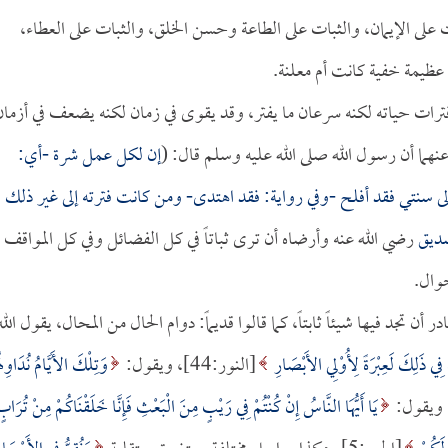
 على الإيمان، والثبات على الطاعة وحسن الخلق، والثبات على العطاء،
 عظيمة خفية كانت أم معلنة.
رات حياته لكنه سرعان ما يفتر، وقد يقوى في زمان لكنه يضعف في أزمان
نهما أن رسول الله صلى الله عليه وسلم قال: (
إن لكل عمل شرة -أي:
 سنتي فقد أفلح -وفي رواية: فقد اهتدى- ومن كانت فترته إلى غير ذلك
ديق
رضي الله عنه وأرضاه أن ترى ثباتاً في كل الفضائل وفي كل المواقف
وال.
ن تجد فيها شيئاً ثابتاً، كما قالوا قديماً: دوام الحال من المحال، يقول الله
َّ فِي ذَلِكَ لَعِبْرَةً لِأُوْلِي الأَبْصَارِ
[النور:44]، ويقول:
وَتِلْكَ الأَيَّامُ نُدَاوِلُه
يَا أَيُّهَا النَّاسُ إِنْ كُنْتُمْ فِي رَيْبٍ مِنَ الْبَعْثِ فَإِنَّا خَلَقْنَاكُمْ مِنْ تُرَاب