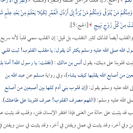
 لَكُمْ
[الحج:5]، هكذا مراحل مختلفة ومتغيرة ومتقلبة
وَنُقِرُّ فِي الأَرْحَام
مِنْكُمْ مَنْ يُتَوَفَّى وَمِنْكُمْ مَنْ يُرَدُّ إِلَى أَرْذَلِ الْعُمُرِ لِكَيْلا يَعْلَمَ مِنْ بَعْدِ عِلْمٍ شَي
بَتَتْ مِنْ كُلِّ زَوْجٍ بَهِيجٍ
[الحج:5].
والقلب أيضاً كذلك كثير التقلب، بل قيل: إن القلب سمي قلباً لأنه سريع
ل الله صلى الله عليه وسلم يكثر أن يقول: يا مقلب القلوب! ثبت قلبي
ثبت قلوبنا على دينك، يقول
أنس بن مالك
: (
فقلت: يا رسول الله! آمنا ب
ين من أصابع الله يقلبها كيف يشاء
)، وفي رواية
مسلم
عن
عبد الله بن
الله عليه وسلم يقول: (
إن قلوب بني آدم كلها بين أصبعين من أصابع
لى الله عليه وسلم: (
اللهم مصرف القلوب! صرف قلوبنا على طاعتك
).
 قد يثبت على حالة من الغنى فإذا افتقر الإنسان فتن، وقلب قد يثبت عل
فتن وفي آخر، وقد يثبت في عمل ويفتن في آخر، وقد يثبت في سنن ويفتن في