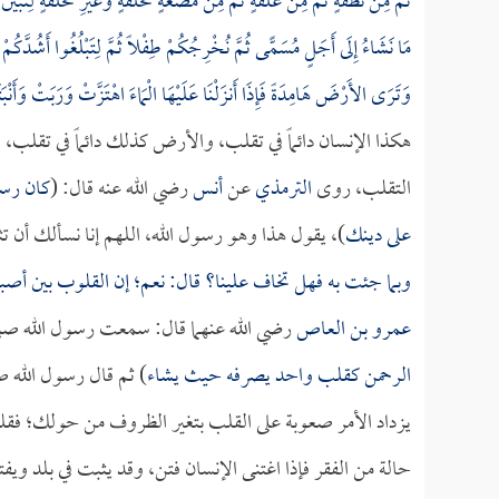
ثُمَّ مِنْ نُطْفَةٍ ثُمَّ مِنْ عَلَقَةٍ ثُمَّ مِنْ مُضْغَةٍ مُخَلَّقَةٍ وَغَيْرِ مُخَلَّقَةٍ لِنُبَيِّنَ
مَا نَشَاءُ إِلَى أَجَلٍ مُسَمًّى ثُمَّ نُخْرِجُكُمْ طِفْلًا ثُمَّ لِتَبْلُغُوا أَشُدَّكُمْ وَ
وَتَرَى الأَرْضَ هَامِدَةً فَإِذَا أَنزَلْنَا عَلَيْهَا الْمَاءَ اهْتَزَّتْ وَرَبَتْ وَأَنْ
هكذا الإنسان دائماً في تقلب، والأرض كذلك دائماً في تقلب، 
التقلب، روى
الترمذي
عن
أنس
رضي الله عنه قال: (
كان رسو
على دينك
)، يقول هذا وهو رسول الله، اللهم إنا نسألك أن ت
وبما جئت به فهل تخاف علينا؟ قال: نعم؛ إن القلوب بين أصبع
عمرو بن العاص
رضي الله عنهما قال: سمعت رسول الله صلى 
الرحمن كقلب واحد يصرفه حيث يشاء
) ثم قال رسول الله ص
يزداد الأمر صعوبة على القلب بتغير الظروف من حولك؛ فقلب
حالة من الفقر فإذا اغتنى الإنسان فتن، وقد يثبت في بلد وي