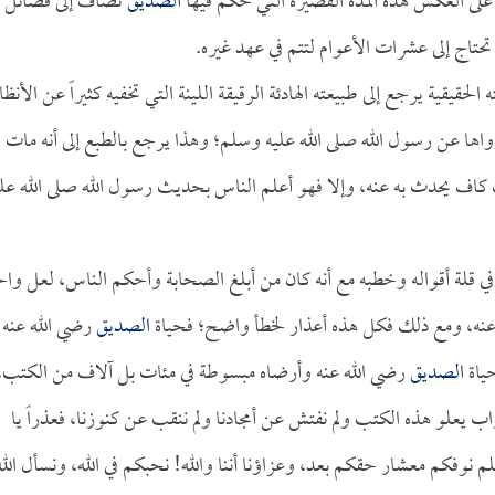
على العكس هذه المدة القصيرة التي حكم فيها
الصديق
تضاف إلى فضائل
حتاج إلى عشرات الأعوام لتتم في عهد غيره.
الحقيقية يرجع إلى طبيعته الهادئة الرقيقة اللينة التي تخفيه كثيراً عن الأنظا
واها عن رسول الله صلى الله عليه وسلم؛ وهذا يرجع بالطبع إلى أنه مات
 كاف يحدث به عنه، وإلا فهو أعلم الناس بحديث رسول الله صلى الله علي
ي قلة أقواله وخطبه مع أنه كان من أبلغ الصحابة وأحكم الناس، لعل واحد
عنه، ومع ذلك فكل هذه أعذار لخطأ واضح؛ فحياة
الصديق
رضي الله عنه
ياة
الصديق
رضي الله عنه وأرضاه مبسوطة في مئات بل آلاف من الكتب،
لتراب يعلو هذه الكتب ولم نفتش عن أمجادنا ولم ننقب عن كنوزنا، فعذراً يا
 نوفكم معشار حقكم بعد، وعزاؤنا أننا والله! نحبكم في الله، ونسأل الله