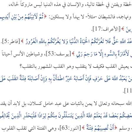
ظة ويفتن في لحظة تالية، والإنسان في هذه الدنيا ليس متروكاً لحاله،
اجمه، فالشيطان -مثلاً- لا يهدأ ولا يستكين:
ثُمَّ لَآتِيَنَّهُمْ مِنْ بَيْنِ أَيْدِيهِم
رِينَ
[الأعراف:17].
عْدَ اللَّهِ حَقٌّ فَلا تَغُرَّنَّكُمُ الْحَيَاةُ الدُّنْيَا وَلا يَغُرَّنَّكُمْ بِاللَّهِ الْغَرُورُ
[فاطر:5].
َ لَأَمَّارَةٌ بِالسُّوءِ إِلَّا مَا رَحِمَ رَبِّي
[يوسف:53]، وشياطين الأنس أحياناً
ت يعيش القلب فكيف لا يتقلب وهو القلب المشهور بالتقلب؟
يَعْبُدُ اللَّهَ عَلَى حَرْفٍ فَإِنْ أَصَابَهُ خَيْرٌ اطْمَأَنَّ بِهِ وَإِنْ أَصَابَتْهُ فِتْنَةٌ انقَلَبَ عَلَى
والله سبحانه وتعالى لا يمن بالثبات على عبد خامل كسلان، بل لابد أن يقد
ضِكُمْ بَعْضًا قَدْ يَعْلَمُ اللَّهُ الَّذِينَ يَتَسَلَّلُونَ مِنْكُمْ لِوَاذًا فَلْيَحْذَرِ الَّذِينَ يُخَالِفُ
أَنْ تُصِيبَهُمْ فِتْنَةٌ
[النور:63]، وهي الفتنة التي تقلب القلوب