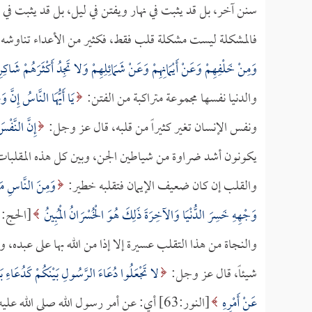
سنن آخر، بل قد يثبت في نهار ويفتن في ليل، بل قد يثبت في لح
فالمشكلة ليست مشكلة قلب فقط، فكثير من الأعداء تناوشه وته
وَمِنْ خَلْفِهِمْ وَعَنْ أَيْمَانِهِمْ وَعَنْ شَمَائِلِهِمْ وَلا تَجِدُ أَكْثَرَهُمْ شَاكِ
والدنيا نفسها مجموعة متراكبة من الفتن:
يَا أَيُّهَا النَّاسُ إِنَّ وَ
ونفس الإنسان تغير كثيراً من قلبه، قال عز وجل:
إِنَّ النَّفْس
يكونون أشد ضراوة من شياطين الجن، وبين كل هذه المقلبا
والقلب إن كان ضعيف الإيمان فتقلبه خطير:
وَمِنَ النَّاسِ مَنْ 
وَجْهِهِ خَسِرَ الدُّنْيَا وَالآخِرَةَ ذَلِكَ هُوَ الْخُسْرَانُ الْمُبِينُ
[الحج:11].
والنجاة من هذا التقلب عسيرة إلا إذا من الله بها على عبده، 
شيئاً، قال عز وجل:
لا تَجْعَلُوا دُعَاءَ الرَّسُولِ بَيْنَكُمْ كَدُعَاءِ بَعْ
عَنْ أَمْرِهِ
[النور:63] أي: عن أمر رسول الله صلى الله عليه وسلم