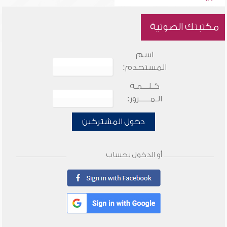
مكتبتك الصوتية
اسم
المستخدم:
كـلـــمـة
الـمـــــرور:
دخول المشتركين
أو الدخول بحساب