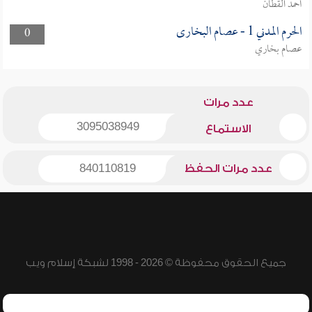
أحمد القطان
الحرم المدني 1 - عصام البخارى
0
عصام بخاري
عدد مرات
3095038949
الاستماع
عدد مرات الحفظ
840110819
جميع الحقوق محفوظة © 2026 - 1998 لشبكة إسلام ويب