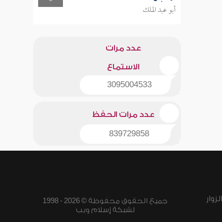
أبو عبد الملك
عدد مرات
الاستماع
3095004533
عدد مرات الحفظ
839729858
زوار
جميع الحقوق محفوظة © 2026 - 1998
لشبكة إسلام ويب