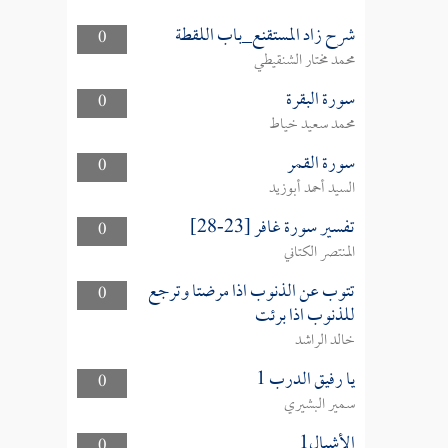
شرح زاد المستقنع_باب اللقطة
0
محمد مختار الشنقيطي
سورة البقرة
0
محمد سعيد خياط
سورة القمر
0
السيد أحمد أبوزيد
تفسير سورة غافر [23-28]
0
المنتصر الكتاني
تتوب عن الذنوب اذا مرضتا وترجع
0
للذنوب اذا برئت
خالد الراشد
يا رفيق الدرب 1
0
سمير البشيري
الأشبال1
0