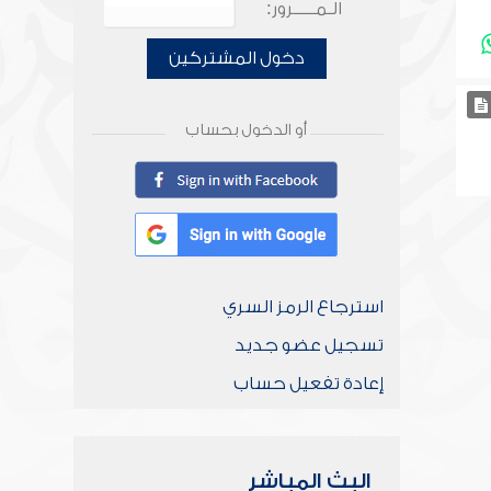
الـمـــــرور:
دخول المشتركين
أو الدخول بحساب
استرجاع الرمز السري
تسجيل عضو جديد
إعادة تفعيل حساب
البث المباشر