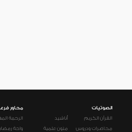
الصوتيات
محاور فرع
القرآن الكريم
أناشيد
الرحمة المه
محاضرات ودروس
متون علمية
واحة رمضان