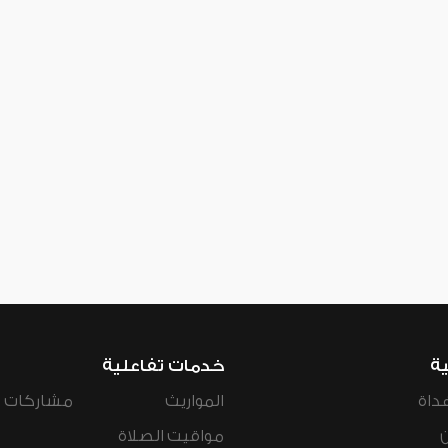
ية
خدمات تفاعلية
داة
المواريث
مشاركات ال
مواقيت الصلاة