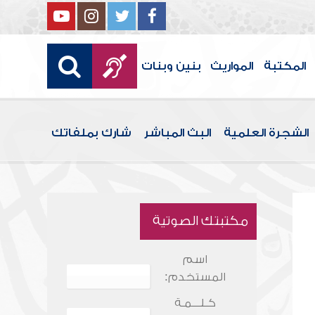
المكتبة
المواريث
بنين وبنات
الشجرة العلمية
البث المباشر
شارك بملفاتك
مكتبتك الصوتية
اسم
المستخدم:
كـلـــمـة