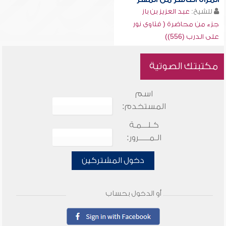
للشيخ:
عبد العزيز بن باز
جزء من محاضرة ( فتاوى نور
على الدرب (556))
مكتبتك الصوتية
اسم
المستخدم:
كـلـــمـة
الـمـــــرور:
دخول المشتركين
أو الدخول بحساب