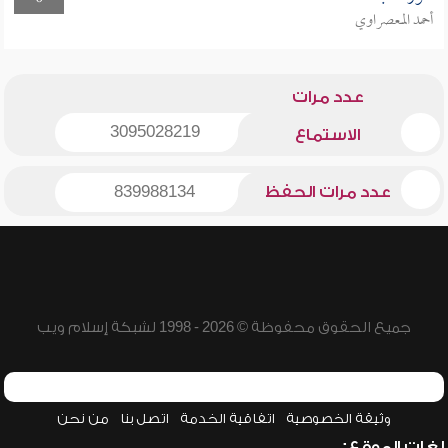
أحمد المعصراوي
عدد مرات
3095028219
الاستماع
عدد مرات الحفظ
839988134
جميع الحقوق محفوظة © 2026 - 1998 لشبكة إسلام ويب
وثيقة الخصوصية
اتفاقية الخدمة
اتصل بنا
من نحن
لغات الموقع: