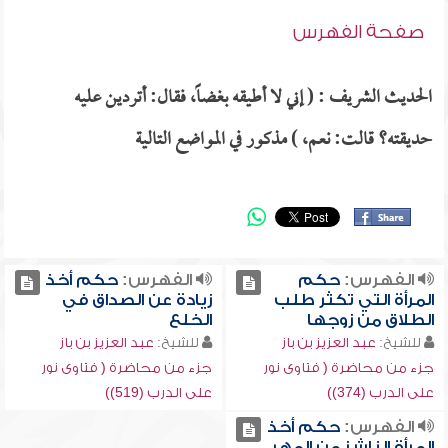
صفحة الفهرس
الحديث الشريف : ( إني لا أطيقه بغضاً، فقال: أتردين عليه
حديقته؟ قالت: نعم، ) مذكور في المواضع التالية
الفهرس:
حكم
الفهرس:
حكم أخذ
المرأة التي تكثر طلب
زيادة عن الصداق في
الطلاق من زوجها
الخلع
للشيخ:
عبد العزيز بن باز
للشيخ:
عبد العزيز بن باز
جزء من محاضرة ( فتاوى نور
جزء من محاضرة ( فتاوى نور
على الدرب (374))
على الدرب (519))
الفهرس:
حكم أخذ
المرأة الناشز من المهر