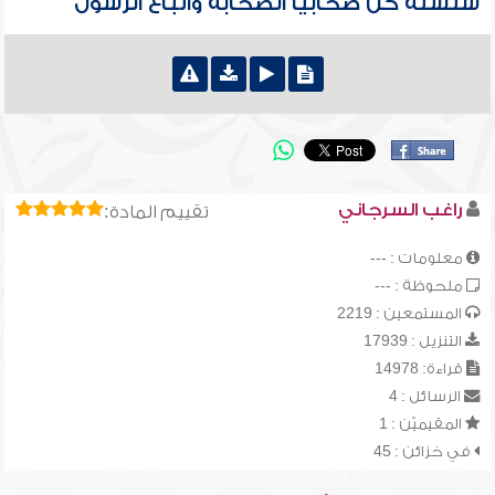
سلسلة كن صحابياً الصحابة واتباع الرسول
راغب السرجاني
تقييم المادة:
معلومات : ---
ملحوظة : ---
المستمعين : 2219
التنزيل : 17939
قراءة: 14978
الرسائل : 4
المقيميّن : 1
في خزائن : 45