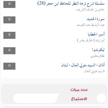
سلسلة شرح نزهة النظر للحافظ ابن حجر (28)
0
حاتم بن عارف الشريف
سورة الحديد
0
عبد الباسط عبد الصمد
أسير الخطايا
0
أبو زياد ( طارق جابر )
تيكوندوا
0
نظام يعقوبي
أذان - السيد متولي العال - لبنان
0
السيد متولي العال
عدد مرات
الاستماع