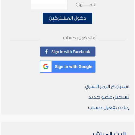
الـمـــــرور:
دخول المشتركين
أو الدخول بحساب
استرجاع الرمز السري
تسجيل عضو جديد
إعادة تفعيل حساب
البث المباشر