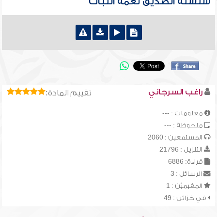
سلسلة الصديق نعمة الثبات
راغب السرجاني
تقييم المادة:
معلومات : ---
ملحوظة : ---
المستمعين : 2060
التنزيل : 21796
قراءة: 6886
الرسائل : 3
المقيميّن : 1
في خزائن : 49