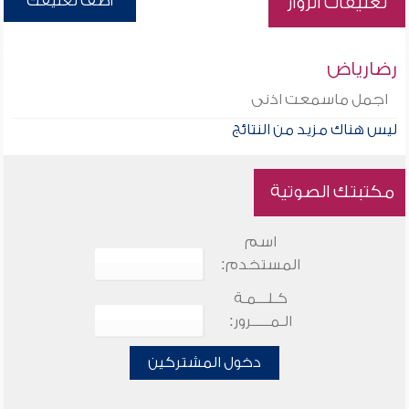
أضف تعليقك
تعليقات الزوار
رضارياض
اجمل ماسمعت اذنى
ليس هناك مزيد من النتائج
مكتبتك الصوتية
اسم
المستخدم:
كـلـــمـة
الـمـــــرور:
دخول المشتركين