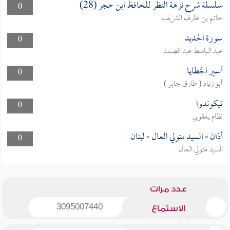
سلسلة شرح نزهة النظر للحافظ ابن حجر (28)
0
حاتم بن عارف الشريف
سورة الحديد
0
عبد الباسط عبد الصمد
أسير الخطايا
0
أبو زياد ( طارق جابر )
تيكوندوا
0
نظام يعقوبي
أذان - السيد متولي العال - لبنان
0
السيد متولي العال
عدد مرات
3095007440
الاستماع