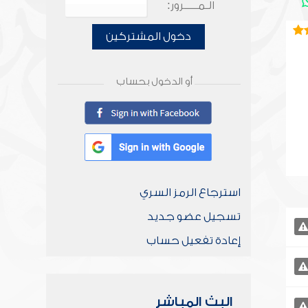
الـمـــــرور:
دخول المشتركين
أو الدخول بحساب
استرجاع الرمز السري
تسجيل عضو جديد
إعادة تفعيل حساب
البث المباشر