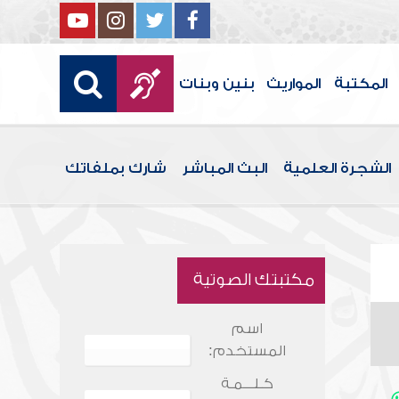
المكتبة
المواريث
بنين وبنات
الشجرة العلمية
البث المباشر
شارك بملفاتك
مكتبتك الصوتية
اسم
المستخدم:
كـلـــمـة