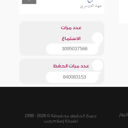
مهند الدوسري
عدد مرات
الاستماع
3095037566
عدد مرات الحفظ
840083153
زوار
جميع الحقوق محفوظة © 2026 - 1998
لشبكة إسلام ويب