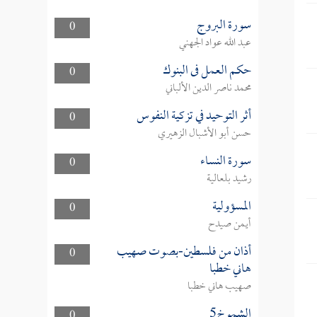
سورة البروج
0
عبد الله عواد الجهني
حكم العمل فى البنوك
0
محمد ناصر الدين الألباني
أثر التوحيد في تزكية النفوس
0
حسن أبو الأشبال الزهيري
سورة النساء
0
رشيد بلعالية
المسؤولية
0
أيمن صيدح
أذان من فلسطين-بصوت صهيب
0
هاني خطبا
صهيب هاني خطبا
الشموخ5
0