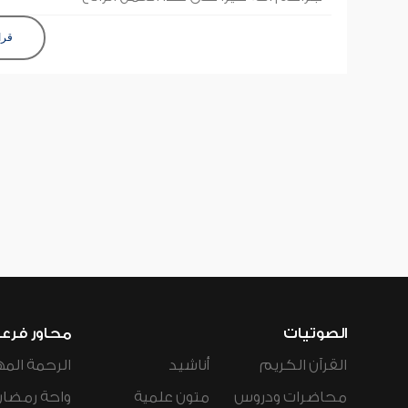
قرا
الصوتيات
محاور فرع
القرآن الكريم
أناشيد
الرحمة المه
محاضرات ودروس
متون علمية
واحة رمضان